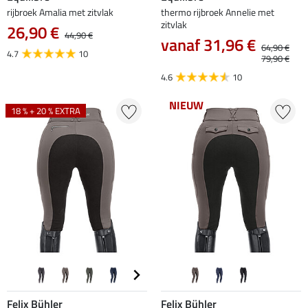
rijbroek Amalia met zitvlak
thermo rijbroek Annelie met
zitvlak
26,90 €
44,90 €
vanaf 31,96 €
64,90 €
4.7
10
79,90 €
4.6
10
NIEUW
18 % + 20 % EXTRA
Felix Bühler
Felix Bühler