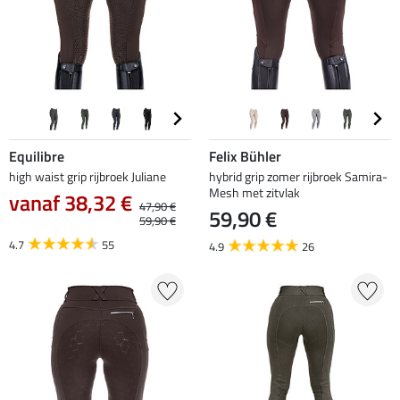
Equilibre
Felix Bühler
high waist grip rijbroek Juliane
hybrid grip zomer rijbroek Samira-
Mesh met zitvlak
vanaf 38,32 €
47,90 €
59,90 €
59,90 €
4.7
55
4.9
26