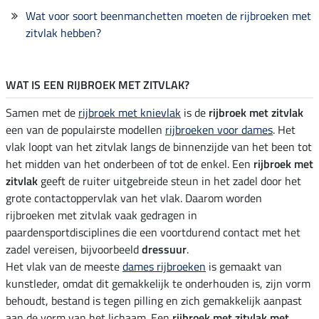
Wat voor soort beenmanchetten moeten de rijbroeken met
zitvlak hebben?
WAT IS EEN RIJBROEK MET ZITVLAK?
Samen met de
rijbroek met knievlak
is de
rijbroek met zitvlak
een van de populairste modellen
rijbroeken voor dames
. Het
vlak loopt van het zitvlak langs de binnenzijde van het been tot
het midden van het onderbeen of tot de enkel. Een
rijbroek met
zitvlak
geeft de ruiter uitgebreide steun in het zadel door het
grote contactoppervlak van het vlak. Daarom worden
rijbroeken met zitvlak vaak gedragen in
paardensportdisciplines die een voortdurend contact met het
zadel vereisen, bijvoorbeeld
dressuur
.
Het vlak van de meeste
dames rijbroeken
is gemaakt van
kunstleder, omdat dit gemakkelijk te onderhouden is, zijn vorm
behoudt, bestand is tegen pilling en zich gemakkelijk aanpast
aan de vorm van het lichaam. Een
rijbroek met zitvlak met