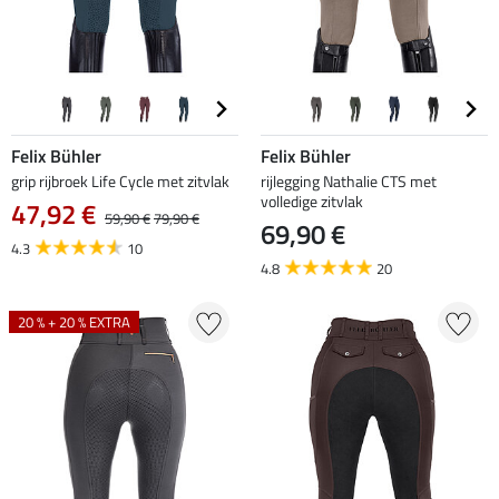
Felix Bühler
Felix Bühler
grip rijbroek Life Cycle met zitvlak
rijlegging Nathalie CTS met
volledige zitvlak
47,92 €
59,90 €
79,90 €
69,90 €
4.3
10
4.8
20
20 % + 20 % EXTRA