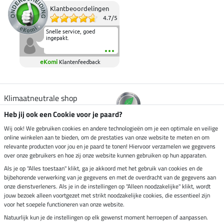
Klantbeoordelingen
4.7
/
5
Snelle service, goed
ingepakt.
eKomi
Klantenfeedback
Klimaatneutrale shop
Heb jij ook een Cookie voor je paard?
Verzending per
Wij ook! We gebruiken cookies en andere technologieën om je een optimale en veilige
online winkelen aan te bieden, om de prestaties van onze website te meten en om
relevante producten voor jou en je paard te tonen! Hiervoor verzamelen we gegevens
over onze gebruikers en hoe zij onze website kunnen gebruiken op hun apparaten.
Veilig betalen met
Als je op "Alles toestaan" klikt, ga je akkoord met het gebruik van cookies en de
bijbehorende verwerking van je gegevens en met de overdracht van de gegevens aan
onze dienstverleners. Als je in de instellingen op "Alleen noodzakelijke" klikt, wordt
jouw bezoek alleen voortgezet met strikt noodzakelijke cookies, die essentieel zijn
Impressum
voor het soepele functioneren van onze website.
Natuurlijk kun je de instellingen op elk gewenst moment herroepen of aanpassen.