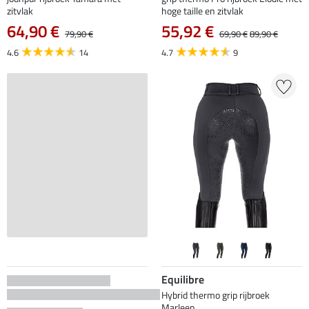
zitvlak
hoge taille en zitvlak
64,90 €
55,92 €
79,90 €
69,90 €
89,90 €
4.6
14
4.7
9
Equilibre
Hybrid thermo grip rijbroek
Marleen