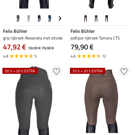
Felix Bühler
Felix Bühler
grip rijbroek Alexandra met zitvlak
jodhpur rijbroek Tamara CTS
47,92 €
79,90 €
59,90 €
79,90 €
4.8
5
4.6
12
50 % + 20 % EXTRA
33 % + 20 % EXTRA