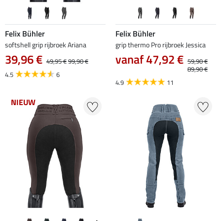
Felix Bühler
Felix Bühler
softshell grip rijbroek Ariana
grip thermo Pro rijbroek Jessica
39,96 €
vanaf 47,92 €
49,95 €
99,90 €
59,90 €
89,90 €
4.5
6
4.9
11
NIEUW