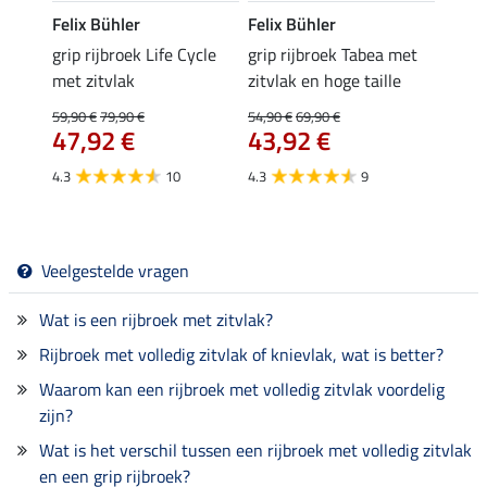
Felix Bühler
Felix Bühler
Equil
ek
grip rijbroek Life Cycle
grip rijbroek Tabea met
grip 
met zitvlak
zitvlak en hoge taille
zitvla
59,90 €
79,90 €
54,90 €
69,90 €
54,90 
47,92 €
43,92 €
van
4.3
10
4.3
9
4.1
Veelgestelde vragen
Wat is een rijbroek met zitvlak?
Rijbroek met volledig zitvlak of knievlak, wat is better?
Waarom kan een rijbroek met volledig zitvlak voordelig
zijn?
Wat is het verschil tussen een rijbroek met volledig zitvlak
en een grip rijbroek?