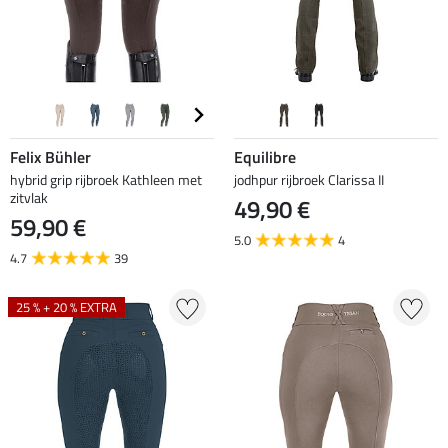
Felix Bühler
Equilibre
hybrid grip rijbroek Kathleen met
jodhpur rijbroek Clarissa II
zitvlak
49,90 €
59,90 €
5.0
4
4.7
39
25 % + 20 % EXTRA