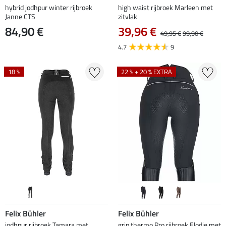
hybrid jodhpur winter rijbroek
high waist rijbroek Marleen met
Janne CTS
zitvlak
84,90 €
39,96 €
49,95 €
99,90 €
4.7
9
18 %
22 % + 20 % EXTRA
Felix Bühler
Felix Bühler
jodhpur rijbroek Tamara met
grip thermo Pro rijbroek Elodie met