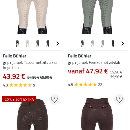
Felix Bühler
Felix Bühler
grip rijbroek Tabea met zitvlak en
grip rijbroek Femke met zitvlak
hoge taille
vanaf 47,92 €
59,90 €
43,92 €
79,90 €
54,90 €
69,90 €
4.8
22
4.3
9
20 % + 20 % EXTRA