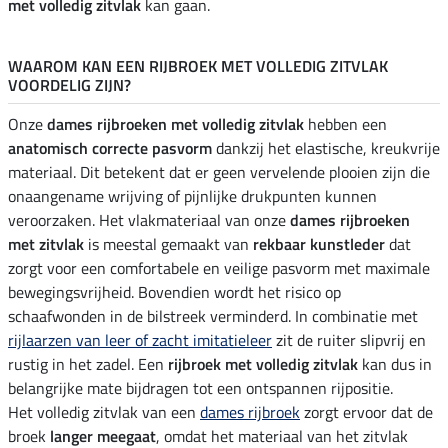
met volledig zitvlak
kan gaan.
WAAROM KAN EEN RIJBROEK MET VOLLEDIG ZITVLAK
VOORDELIG ZIJN?
Onze
dames rijbroeken met volledig zitvlak
hebben een
anatomisch correcte pasvorm
dankzij het elastische, kreukvrije
materiaal. Dit betekent dat er geen vervelende plooien zijn die
onaangename wrijving of pijnlijke drukpunten kunnen
veroorzaken. Het vlakmateriaal van onze
dames rijbroeken
met zitvlak
is meestal gemaakt van
rekbaar kunstleder
dat
zorgt voor een comfortabele en veilige pasvorm met maximale
bewegingsvrijheid. Bovendien wordt het risico op
schaafwonden in de bilstreek verminderd. In combinatie met
rijlaarzen van leer of zacht imitatieleer
zit de ruiter slipvrij en
rustig in het zadel. Een
rijbroek met volledig zitvlak
kan dus in
belangrijke mate bijdragen tot een ontspannen rijpositie.
Het volledig zitvlak van een
dames rijbroek
zorgt ervoor dat de
broek
langer meegaat
, omdat het materiaal van het zitvlak