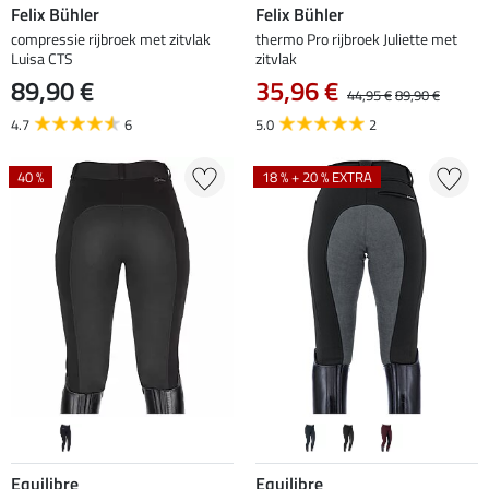
Felix Bühler
Felix Bühler
compressie rijbroek met zitvlak
thermo Pro rijbroek Juliette met
Luisa CTS
zitvlak
89,90 €
35,96 €
44,95 €
89,90 €
4.7
6
5.0
2
40 %
18 % + 20 % EXTRA
Equilibre
Equilibre