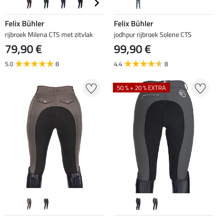
Felix Bühler
Felix Bühler
rijbroek Milena CTS met zitvlak
jodhpur rijbroek Solene CTS
79,90 €
99,90 €
5.0
8
4.4
8
50 % + 20 % EXTRA