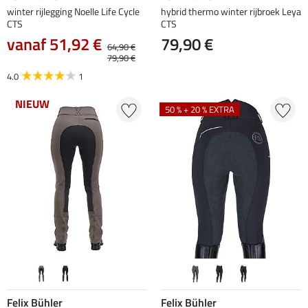
winter rijlegging Noelle Life Cycle
hybrid thermo winter rijbroek Leya
CTS
CTS
vanaf 51,92 €
79,90 €
64,90 €
79,90 €
4.0
1
NIEUW
50 % + 20 % EXTRA
Felix Bühler
Felix Bühler