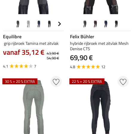
Equilibre
Felix Bühler
grip rijbroek Tamina met zitvlak
hybride rijbroek met zitvlak Mesh
Denise CTS
vanaf 35,12 €
43,90 €
69,90 €
54,90 €
4.1
7
4.8
12
30 % + 20 % EXTRA
22 % + 20 % EXTRA