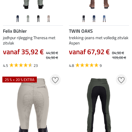
Felix Bühler
TWIN OAKS
jodhpur rijlegging Theresa met
trekking-jeans met volledig zitvlak
zitvlak
Aspen
vanaf 35,92 €
vanaf 67,92 €
44,90 €
84,90 €
64,90 €
109,00 €
4.5
23
4.8
9
25 % + 20 % EXTRA