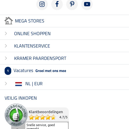
MEGA STORES
ONLINE SHOPPEN
KLANTENSERVICE
KRAMER PAARDENSPORT
Vacatures
Groei met ons mee
1
NL | EUR
VEILIG INKOPEN
Klantbeoordelingen
4.7
/
5
Snelle service, goed
ingepakt.