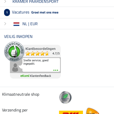
KRAMER PAARDENSPORT
Vacatures
Groei met ons mee
1
NL | EUR
VEILIG INKOPEN
Klantbeoordelingen
4.7
/
5
Snelle service, goed
ingepakt.
eKomi
Klantenfeedback
Klimaatneutrale shop
Verzending per