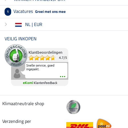
Vacatures
Groei met ons mee
1
NL | EUR
VEILIG INKOPEN
Klantbeoordelingen
4.7
/
5
Snelle service, goed
ingepakt.
eKomi
Klantenfeedback
Klimaatneutrale shop
Verzending per