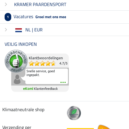
KRAMER PAARDENSPORT
Vacatures
Groei met ons mee
1
NL | EUR
VEILIG INKOPEN
Klantbeoordelingen
4.7
/
5
Snelle service, goed
ingepakt.
eKomi
Klantenfeedback
Klimaatneutrale shop
Verzending per