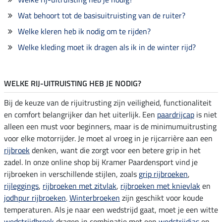
Wat behoort tot de basisuitruisting van de ruiter?
Welke kleren heb ik nodig om te rijden?
Welke kleding moet ik dragen als ik in de winter rijd?
WELKE RIJ-UITRUISTING HEB JE NODIG?
Bij de keuze van de rijuitrusting zijn veiligheid, functionaliteit
en comfort belangrijker dan het uiterlijk. Een
paardrijcap
is niet
alleen een must voor beginners, maar is de minimumuitrusting
voor elke motorrijder. Je moet al vroeg in je rijcarrière aan een
rijbroek
denken, want die zorgt voor een betere grip in het
zadel. In onze online shop bij Kramer Paardensport vind je
rijbroeken in verschillende stijlen, zoals
grip rijbroeken
,
rijleggings
,
rijbroeken met zitvlak
,
rijbroeken met knievlak
en
jodhpur rijbroeken
.
Winterbroeken
zijn geschikt voor koude
temperaturen. Als je naar een wedstrijd gaat, moet je een witte
wedstrijdbroek
dragen in combinatie met een
wedstrijdjas
en