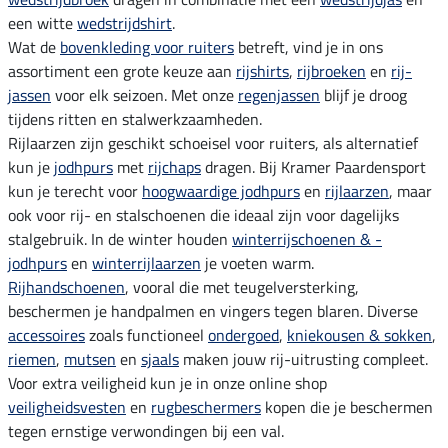
een witte
wedstrijdshirt
.
Wat de
bovenkleding voor ruiters
betreft, vind je in ons
assortiment een grote keuze aan
rijshirts
,
rijbroeken
en
rij-
jassen
voor elk seizoen. Met onze
regenjassen
blijf je droog
tijdens ritten en stalwerkzaamheden.
Rijlaarzen zijn geschikt schoeisel voor ruiters, als alternatief
kun je
jodhpurs
met
rijchaps
dragen. Bij Kramer Paardensport
kun je terecht voor
hoogwaardige jodhpurs
en
rijlaarzen
, maar
ook voor rij- en stalschoenen die ideaal zijn voor dagelijks
stalgebruik. In de winter houden
winterrijschoenen & -
jodhpurs
en
winterrijlaarzen
je voeten warm.
Rijhandschoenen
, vooral die met teugelversterking,
beschermen je handpalmen en vingers tegen blaren. Diverse
accessoires
zoals functioneel
ondergoed
,
kniekousen & sokken
,
riemen
,
mutsen
en
sjaals
maken jouw rij-uitrusting compleet.
Voor extra veiligheid kun je in onze online shop
veiligheidsvesten
en
rugbeschermers
kopen die je beschermen
tegen ernstige verwondingen bij een val.