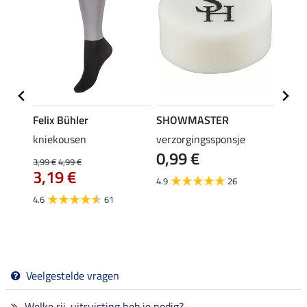
Felix Bühler
SHOWMASTER
Felix
kniekousen
verzorgingssponsje
kniek
0,99 €
3,99 €
4,99 €
3,99 €
3,19 €
3,1
4.9
26
4.6
61
4.4
Veelgestelde vragen
Welke rij-uitruisting heb je nodig?