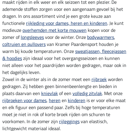
maakt rijden in elk weer en elk seizoen tot een plezier. De
ademende stoffen zorgen voor een aangenaam gevoel bij het
dragen. In ons assortiment vind je een grote keuze aan
functionele
rijkleding voor dames, heren en kinderen
. Je kunt
modieuze
overhemden met korte mouwen
kopen voor de
zomer of
longsleeves
voor de winter. Onze
bodywarmers
,
coltruien en pullovers
van Kramer Paardensport houden je
warm bij koude temperaturen. Onze
sweatjassen, fleecejassen
& hoodies
zijn ideaal voor het overgangsseizoen en kunnen
niet alleen voor het paardrijden worden gedragen, maar ook in
het dagelijks leven.
Zowel in de winter als in de zomer moet een
rijbroek
worden
gedragen. Zij hebben geen binnenbeenlengte en bieden in
plaats daarvan een
knievlak
of een
volledig zitvlak
. Met onze
rijbroeken voor dames
,
heren
en
kinderen
is er voor elke maat
en elk figuur een passend paar. Zelfs bij hoge temperaturen
moet je niet in rok of korte broek rijden om schuren te
voorkomen. In de zomer zijn
rijleggings
van elastisch,
lichtgewicht materiaal ideaal.