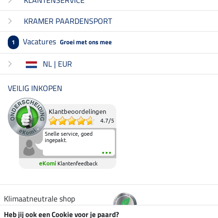
KRAMER PAARDENSPORT
Vacatures
Groei met ons mee
1
NL | EUR
VEILIG INKOPEN
Klantbeoordelingen
4.7
/
5
Snelle service, goed
ingepakt.
eKomi
Klantenfeedback
Klimaatneutrale shop
Heb jij ook een Cookie voor je paard?