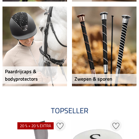
Paardrijcaps &
bodyprotectors
Zwepen & sporen
TOPSELLER
20 % + 20 % EXTRA
20 %