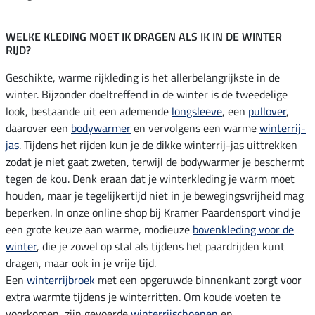
WELKE KLEDING MOET IK DRAGEN ALS IK IN DE WINTER
RIJD?
Geschikte, warme rijkleding is het allerbelangrijkste in de
winter. Bijzonder doeltreffend in de winter is de tweedelige
look, bestaande uit een ademende
longsleeve
, een
pullover
,
daarover een
bodywarmer
en vervolgens een warme
winterrij-
jas
. Tijdens het rijden kun je de dikke winterrij-jas uittrekken
zodat je niet gaat zweten, terwijl de bodywarmer je beschermt
tegen de kou. Denk eraan dat je winterkleding je warm moet
houden, maar je tegelijkertijd niet in je bewegingsvrijheid mag
beperken. In onze online shop bij Kramer Paardensport vind je
een grote keuze aan warme, modieuze
bovenkleding voor de
winter
, die je zowel op stal als tijdens het paardrijden kunt
dragen, maar ook in je vrije tijd.
Een
winterrijbroek
met een opgeruwde binnenkant zorgt voor
extra warmte tijdens je winterritten. Om koude voeten te
voorkomen, zijn gevoerde
winterrijschoenen
en