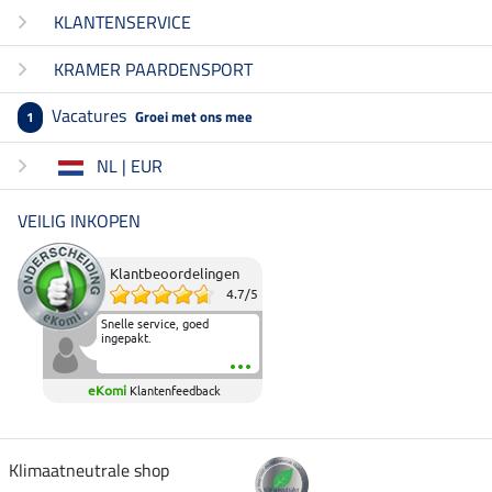
KLANTENSERVICE
KRAMER PAARDENSPORT
Vacatures
Groei met ons mee
1
NL | EUR
VEILIG INKOPEN
Klantbeoordelingen
4.7
/
5
Snelle service, goed
ingepakt.
eKomi
Klantenfeedback
Klimaatneutrale shop