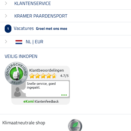
KLANTENSERVICE
KRAMER PAARDENSPORT
Vacatures
Groei met ons mee
1
NL | EUR
VEILIG INKOPEN
Klantbeoordelingen
4.7
/
5
Snelle service, goed
ingepakt.
eKomi
Klantenfeedback
Klimaatneutrale shop