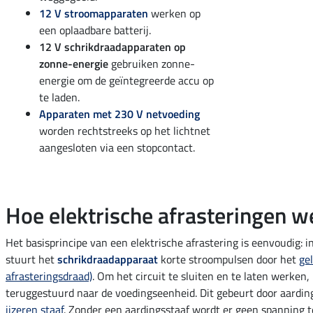
12 V stroomapparaten
werken op
een oplaadbare batterij.
12 V schrikdraadapparaten op
zonne-energie
gebruiken zonne-
energie om de geïntegreerde accu op
te laden.
Apparaten met 230 V netvoeding
worden rechtstreeks op het lichtnet
aangesloten via een stopcontact.
Hoe elektrische afrasteringen 
Het basisprincipe van een elektrische afrastering is eenvoudig: in
stuurt het
schrikdraadapparaat
korte stroompulsen door het
ge
afrasteringsdraad)
. Om het circuit te sluiten en te laten werke
teruggestuurd naar de voedingseenheid. Dit gebeurt door aardi
ijzeren staaf
. Zonder een aardingsstaaf wordt er geen spanning 