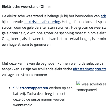
Elektrische weerstand (Ohm):
De elektrische weerstand is belangrijk bij het beoordelen van
sch
bijbehorende
elektrische afrastering
. Het geeft aan hoeveel span
stroom door de geleiders te laten stromen. Hoe groter de weerst
geleidbaarheid, d.w.z. hoe groter de spanning moet zijn om elekt
Omgekeerd, als de weerstand van het materiaal laag is, is er m
een hoge stroom te genereren.
Met deze kennis van de begrippen kunnen we nu de selectie va
aanpakken. Er zijn verschillende elektrische
afrasteringsapparat
voltages en stroombronnen:
9 V stroomapparaten
werken op een
batterij. Zodra deze leeg is, moet
deze op de juiste manier worden
weggegooid.