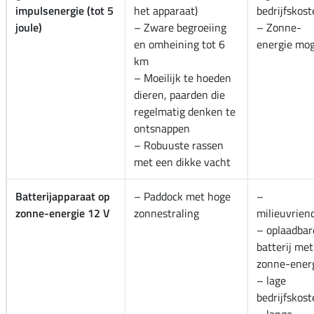
impulsenergie (tot 5
het apparaat)
bedrijfskos
joule)
– Zware begroeiing
– Zonne-
en omheining tot 6
energie mog
km
– Moeilijk te hoeden
dieren, paarden die
regelmatig denken te
ontsnappen
– Robuuste rassen
met een dikke vacht
Batterijapparaat op
– Paddock met hoge
–
zonne-energie 12 V
zonnestraling
milieuvriend
– oplaadbar
batterij met
zonne-ener
– lage
bedrijfskos