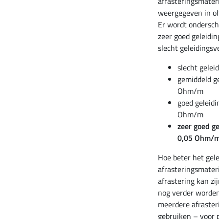
afrasteringsmater
weergegeven in o
Er wordt ondersc
zeer goed geleidi
slecht geleidings
slecht gele
gemiddeld g
Ohm/m
goed geleidi
Ohm/m
zeer goed g
0,05 Ohm/
Hoe beter het gel
afrasteringsmateri
afrastering kan zi
nog verder worde
meerdere afraster
gebruiken – voor 