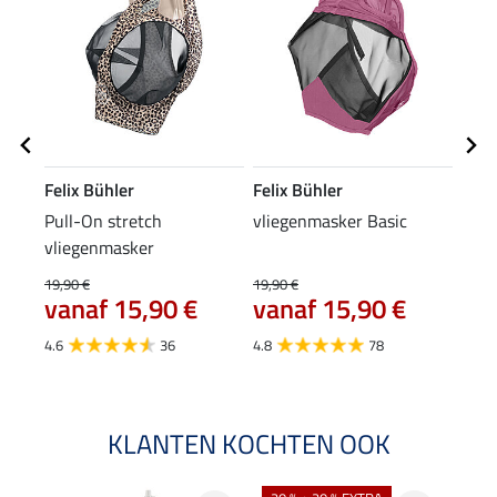
Felix Bühler
Felix Bühler
Feli
Pull-On stretch
vliegenmasker Basic
2 in
vliegenmasker
Shie
8,9
19,90 €
19,90 €
vanaf 15,90 €
vanaf 15,90 €
4.3
4.6
36
4.8
78
KLANTEN KOCHTEN OOK