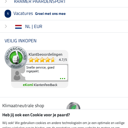
KRAMER PAARDENSPORT
Vacatures
Groei met ons mee
1
NL | EUR
VEILIG INKOPEN
Klantbeoordelingen
4.7
/
5
Snelle service, goed
ingepakt.
eKomi
Klantenfeedback
Klimaatneutrale shop
Heb jij ook een Cookie voor je paard?
Verzending per
Wij ook! We gebruiken cookies en andere technologieën om je een optimale en veilige
online winkelen aan te bieden, om de prestaties van onze website te meten en om