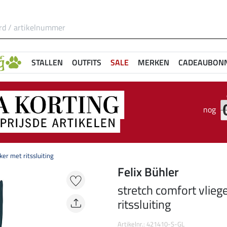
STALLEN
OUTFITS
SALE
MERKEN
CADEAUBON
nog
er met ritssluiting
Felix Bühler
stretch comfort vlie
ritssluiting
Artikelnr.: 421410-S-GL