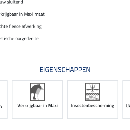
uw sluitend
rkrijgbaar in Maxi maat
chte fleece afwerking
astische oorgedeelte
EIGENSCHAPPEN
ny
Verkrijgbaar in Maxi
Insectenbescherming
U