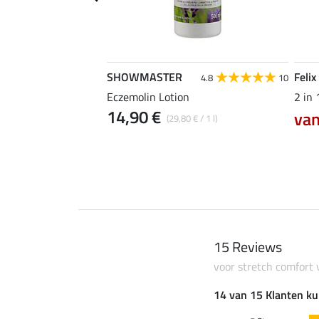
SHOWMASTER
Felix
3.7
6
4.8
10
ker Gibson II
Eczemolin Lotion
2 in
14,90 €
van
(29,80 € / 1 l)
0 €
26,90 €
15 Reviews
voor stretch comfort 
14 van 15 Klanten ku