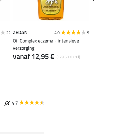
ZEDAN
Felix Bühler
22
4.0
5
Oil Complex eczema - intensieve
Zebra eczeemmasker 
verzorging
17,52 €
21,90 €
26
vanaf 12,95 €
(129,50 € / 1 l)
4.7