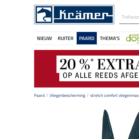
NIEUW
RUITER
PAARD
THEMA'S
Paard
Vliegenbescherming
stretch comfort vliegenmask