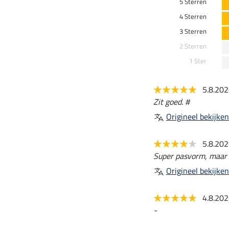
5 Sterren
4 Sterren
3 Sterren
2 Sterren
1 Ster
5.8.20
Zit goed. #
Origineel bekijken
5.8.20
Super pasvorm, maar v
Origineel bekijken
4.8.20
-