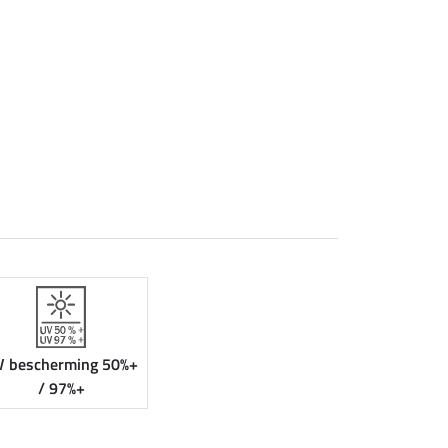
V bescherming 50%+
/ 97%+