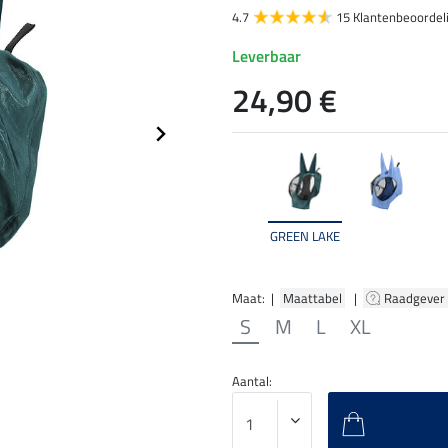
4.7
15 Klantenbeoordel
Leverbaar
24,90 €
GREEN LAKE
Maat: |
Maattabel
|
Raadgever
S
M
L
XL
Aantal: