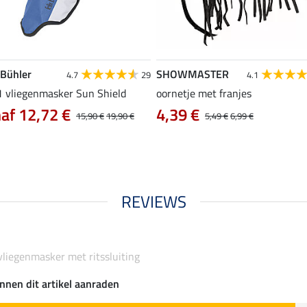
 Bühler
SHOWMASTER
4.7
29
4.1
 1 vliegenmasker Sun Shield
oornetje met franjes
af 12,72 €
4,39 €
15,90 €
19,90 €
5,49 €
6,99 €
REVIEWS
vliegenmasker met ritssluiting
nnen dit artikel aanraden