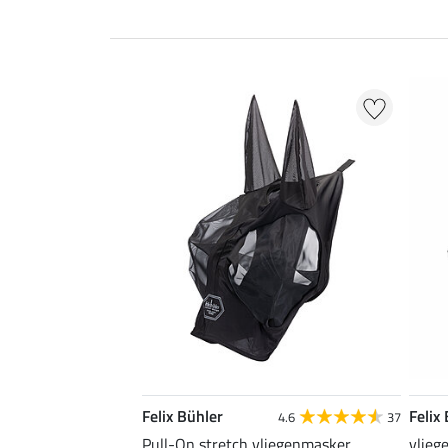
Felix Bühler
Felix
4.6
37
Pull-On stretch vliegenmasker
vlieg