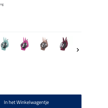
ing
In het Winkelwagentje