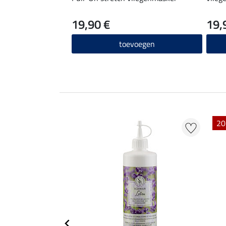
19,90 €
19,
toevoegen
EXTRA
20