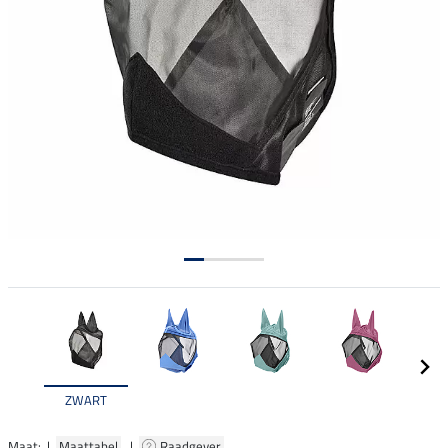
ZWART
Maat: |
Maattabel
|
Raadgever