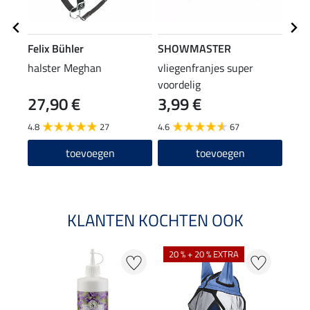
Felix Bühler
SHOWMASTER
Feli
halster Meghan
vliegenfranjes super
vlie
voordelig
27,90 €
3,99 €
19
4.8
27
4.6
67
4.8
toevoegen
toevoegen
KLANTEN KOCHTEN OOK
20 % + 20 % EXTRA
21 %