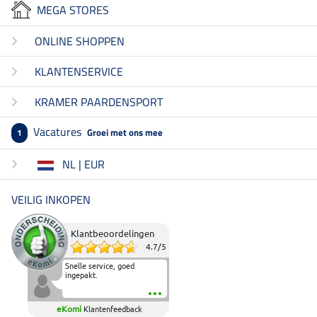
MEGA STORES
ONLINE SHOPPEN
KLANTENSERVICE
KRAMER PAARDENSPORT
Vacatures
Groei met ons mee
1
NL | EUR
VEILIG INKOPEN
Klantbeoordelingen
4.7
/
5
Snelle service, goed
ingepakt.
eKomi
Klantenfeedback