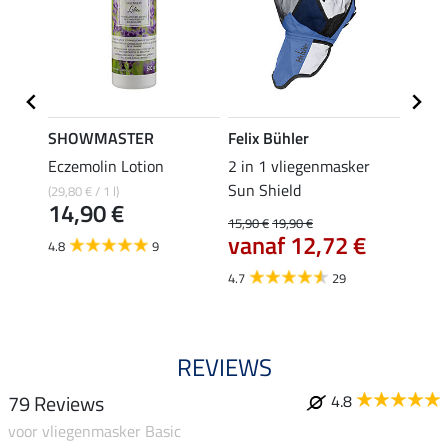
SHOWMASTER
Felix Bühler
SHO
er
Eczemolin Lotion
2 in 1 vliegenmasker
oorne
Sun Shield
(29,80 € / 1 l)
5,49 €
14,90 €
4,3
15,90 €
19,90 €
vanaf 12,72 €
4.8
9
4.0
4.7
29
REVIEWS
79 Reviews
4.8
voor vliegenmasker Basic