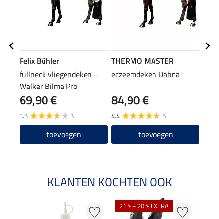
Felix Bühler
THERMO MASTER
Feli
fullneck vliegendeken -
eczeemdeken Dahna
vlie
Walker Bilma Pro
Comf
69,90 €
84,90 €
19
3.3
3
4.4
5
5.0
toevoegen
toevoegen
KLANTEN KOCHTEN OOK
21 % + 20 % EXTRA