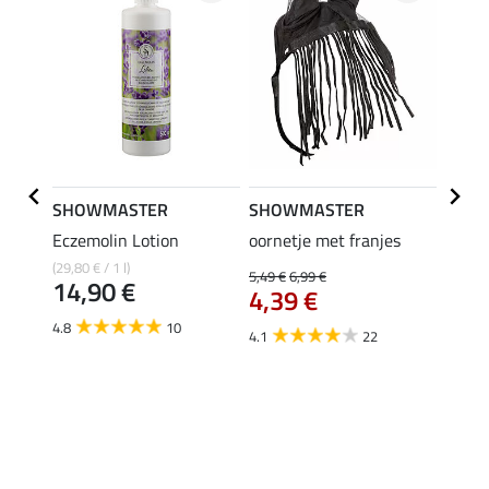
SHOWMASTER
SHOWMASTER
ZEDA
er
Eczemolin Lotion
oornetje met franjes
Oil C
inten
(29,80 € / 1 l)
5,49 €
6,99 €
14,90 €
4,39 €
(129,50 
van
4.8
10
4.1
22
4.0