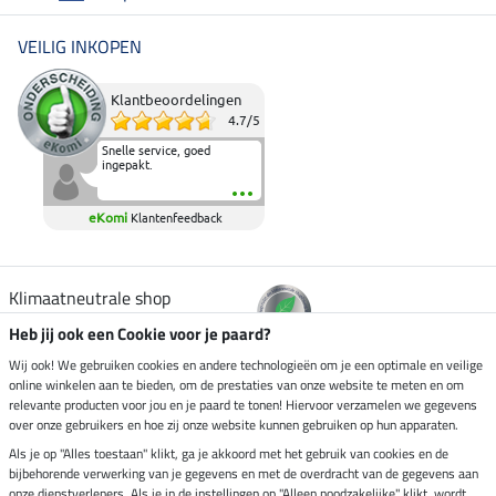
VEILIG INKOPEN
Klantbeoordelingen
4.7
/
5
Snelle service, goed
ingepakt.
eKomi
Klantenfeedback
Klimaatneutrale shop
Heb jij ook een Cookie voor je paard?
Verzending per
Wij ook! We gebruiken cookies en andere technologieën om je een optimale en veilige
online winkelen aan te bieden, om de prestaties van onze website te meten en om
relevante producten voor jou en je paard te tonen! Hiervoor verzamelen we gegevens
over onze gebruikers en hoe zij onze website kunnen gebruiken op hun apparaten.
Veilig betalen met
Als je op "Alles toestaan" klikt, ga je akkoord met het gebruik van cookies en de
bijbehorende verwerking van je gegevens en met de overdracht van de gegevens aan
onze dienstverleners. Als je in de instellingen op "Alleen noodzakelijke" klikt, wordt