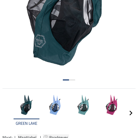
GREEN LAKE
Maat: |
Maattabel
|
Raadgever