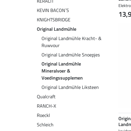
KERALIT
Elektro
KEVIN BACON´S
13,
KNIGHTSBRIDGE
Original Landmühle
Original Landmühle Kracht- &
Ruwvour
Original Landmühle Snoepjes
Original Landmühle
Mineralvoer &
Voedingssupplemen
Original Landmühle Liksteen
Qualcraft
RANCH-X
Roeckl
Origin
Landm
Schleich
kruide