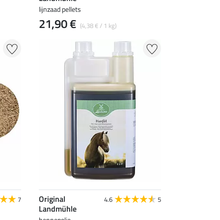
lijnzaad pellets
21,90 €
(4,38 € / 1 kg)
Original
7
4.6
5
Landmühle
hennepolie