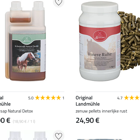
al
Original
5.0
1
4.7
ühle
Landmühle
nsap Natural Detox
zenuw pellets innerlijke rust
90 €
24,90 €
(18,90 € / 1 l)