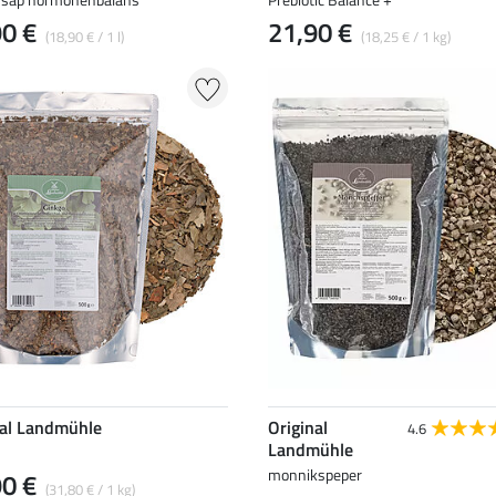
90 €
21,90 €
(18,90 € / 1 l)
(18,25 € / 1 kg)
nal Landmühle
Original
4.6
Landmühle
monnikspeper
90 €
(31,80 € / 1 kg)