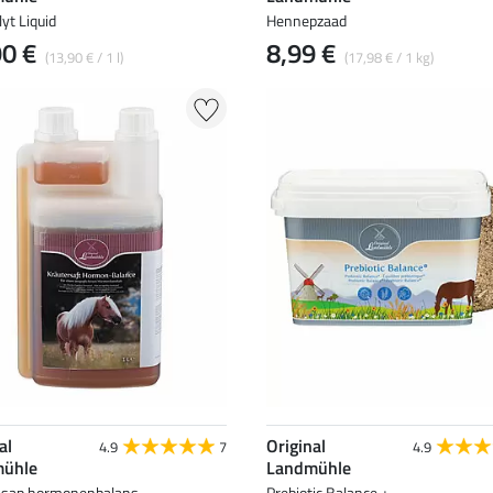
lyt Liquid
Hennepzaad
90 €
8,99 €
(13,90 € / 1 l)
(17,98 € / 1 kg)
al
Original
4.9
7
4.9
ühle
Landmühle
nsap hormonenbalans
Prebiotic Balance +