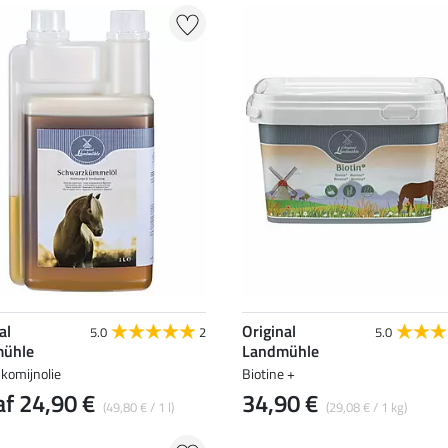
al
Original
5.0
2
5.0
ühle
Landmühle
komijnolie
Biotine +
f 24,90 €
34,90 €
(49,80 € / 1 l)
(29,08 € / 1 kg)