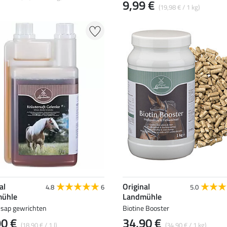
9,99 €
(19,98 € / 1 kg)
al
Original
4.8
6
5.0
ühle
Landmühle
nsap gewrichten
Biotine Booster
90 €
34,90 €
(18,90 € / 1 l)
(34,90 € / 1 kg)