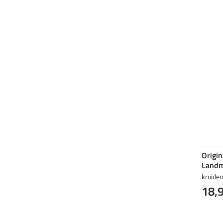
Origin
Landm
kruide
18,