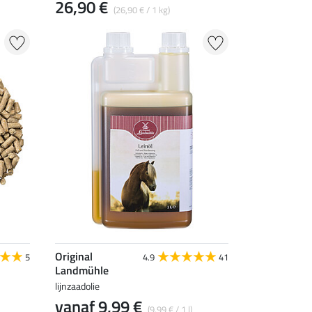
26,90 €
(26,90 € / 1 kg)
Original
5
4.9
41
Landmühle
lijnzaadolie
vanaf 9,99 €
(9,99 € / 1 l)