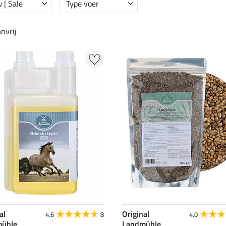
 | Sale
Type voer
nvrij
al
Original
4.6
8
4.0
ühle
Landmühle