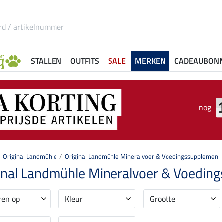
STALLEN
OUTFITS
SALE
MERKEN
CADEAUBON
nog
Original Landmühle
Original Landmühle Mineralvoer & Voedingssupplemen
inal Landmühle Mineralvoer & Voedin
ren op
Kleur
Grootte