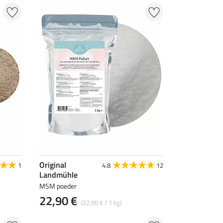
Original
1
4.8
12
Landmühle
MSM poeder
22,90 €
(22,90 € / 1 kg)