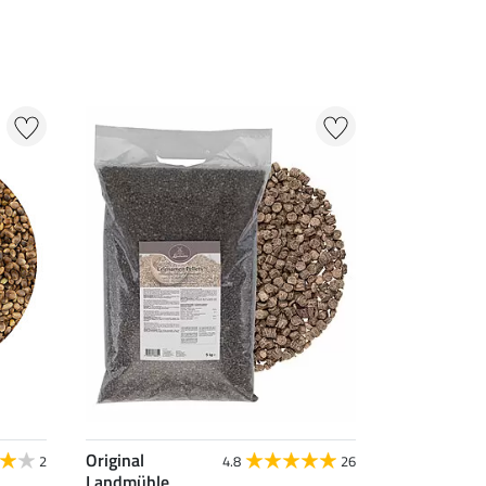
Original
2
4.8
26
Landmühle