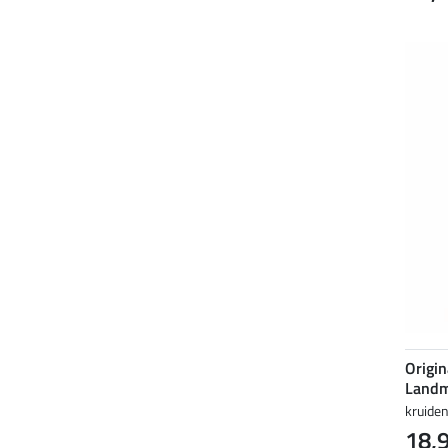
Origin
Landm
kruide
18,