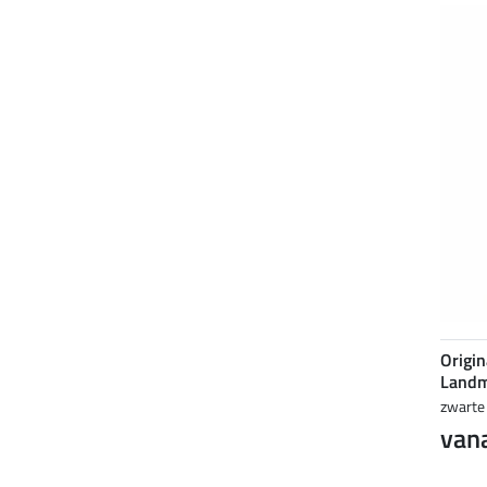
Origin
Landm
zwarte 
vana