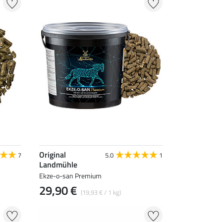
Original
7
5.0
1
Landmühle
Ekze-o-san Premium
29,90 €
(19,93 € / 1 kg)