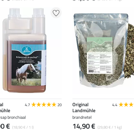
al
Original
4.7
20
4.4
ühle
Landmühle
sap bronchiaal
brandnetel
90 €
14,90 €
(18,90 € / 1 l)
(29,80 € / 1 kg)