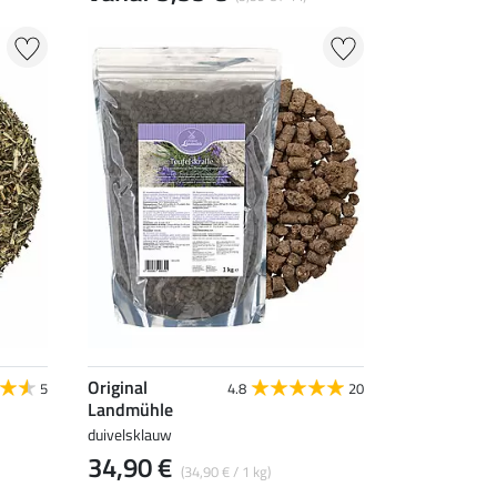
Original
5
4.8
20
Landmühle
duivelsklauw
34,90 €
(34,90 € / 1 kg)