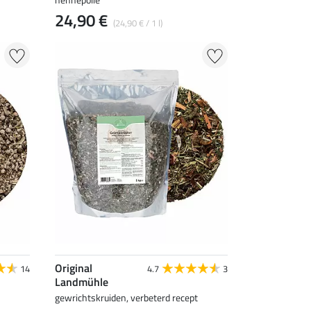
24,90 €
(24,90 € / 1 l)
Original
14
4.7
3
Landmühle
gewrichtskruiden, verbeterd recept