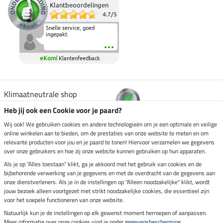
Klantbeoordelingen
4.7
/
5
Snelle service, goed
ingepakt.
eKomi
Klantenfeedback
Klimaatneutrale shop
Heb jij ook een Cookie voor je paard?
Verzending per
Wij ook! We gebruiken cookies en andere technologieën om je een optimale en veilige
online winkelen aan te bieden, om de prestaties van onze website te meten en om
relevante producten voor jou en je paard te tonen! Hiervoor verzamelen we gegevens
over onze gebruikers en hoe zij onze website kunnen gebruiken op hun apparaten.
Veilig betalen met
Als je op "Alles toestaan" klikt, ga je akkoord met het gebruik van cookies en de
bijbehorende verwerking van je gegevens en met de overdracht van de gegevens aan
onze dienstverleners. Als je in de instellingen op "Alleen noodzakelijke" klikt, wordt
jouw bezoek alleen voortgezet met strikt noodzakelijke cookies, die essentieel zijn
Impressum
voor het soepele functioneren van onze website.
Natuurlijk kun je de instellingen op elk gewenst moment herroepen of aanpassen.
Meer informatie over onze cookies vind je onder
gegevensbescherming
.