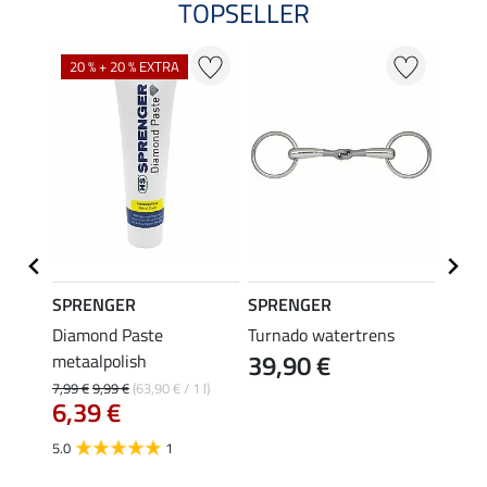
TOPSELLER
20 % + 20 % EXTRA
SPRENGER
SPRENGER
SPRE
 RS
Diamond Paste
Turnado watertrens
Turna
39,90 €
metaalpolish
mm
39,
7,99 €
9,99 €
(63,90 € / 1 l)
6,39 €
4.0
5.0
1