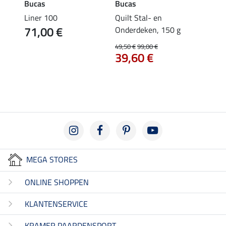
Bucas
Bucas
Buca
wiss
Liner 100
Quilt Stal- en
outdo
71,00 €
Onderdeken, 150 g
Turno
met D
49,50 €
99,00 €
219
€
39,60 €
MEGA STORES
ONLINE SHOPPEN
KLANTENSERVICE
KRAMER PAARDENSPORT