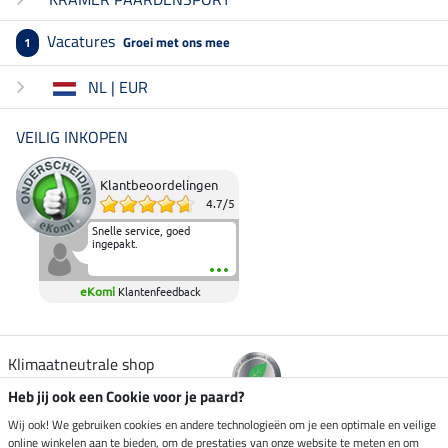
Vacatures
Groei met ons mee
1
NL | EUR
VEILIG INKOPEN
Klantbeoordelingen
4.7
/
5
Snelle service, goed
ingepakt.
eKomi
Klantenfeedback
Klimaatneutrale shop
Heb jij ook een Cookie voor je paard?
Verzending per
Wij ook! We gebruiken cookies en andere technologieën om je een optimale en veilige
online winkelen aan te bieden, om de prestaties van onze website te meten en om