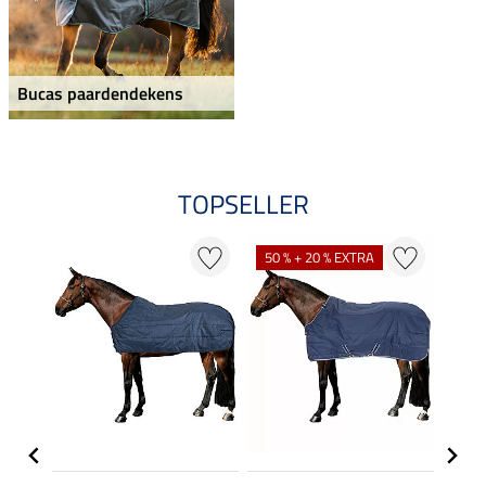
Bucas paardendekens
TOPSELLER
NI
50 % + 20 % EXTRA