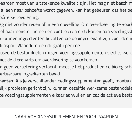
arden moet van uitstekende kwaliteit zijn. Het mag niet beschimm
 alleen naar behoefte wordt gegeven, kan het gebeuren dat het bed
óór elke toediening.
 niet zonder reden of in een opwelling. Om overdosering te voork
- of haarmonster nemen en controleren op tekorten aan voedingsst
unnen ingrediënten bevatten die dopingrelevant zijn voor deelna
ensport Vlaanderen en de gratieperiode.
seerde bestanddelen mogen voedingssupplementen slechts worden
met de dierenarts om overdosering te voorkomen.
n geen verbetering vertoont, moet je het product en de biologisch
verteerbare ingrediënten bevat.
menten:
Als je verschillende voedingssupplementen geeft, moeten 
ijk probleem gericht zijn, kunnen dezelfde werkzame bestanddele
de voedingssupplementen elkaar aanvullen en dat de actieve bestan
NAAR VOEDINGSSUPPLEMENTEN VOOR PAARDEN