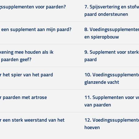
ngssupplementen voor paarden?
7. Spijsvertering en stof
paard ondersteunen
k een supplement aan mijn paard?
8. Voedingssupplementen
en spieropbouw
kening mee houden als ik
9. Supplement voor ster
 paarden geef?
paard
 het spier van het paard
10. Voedingssupplement
glanzende vacht
r paarden met artrose
11. Supplementen voor v
van paarden
r een sterk weerstand van het
12. Voedingssupplement
hoeven