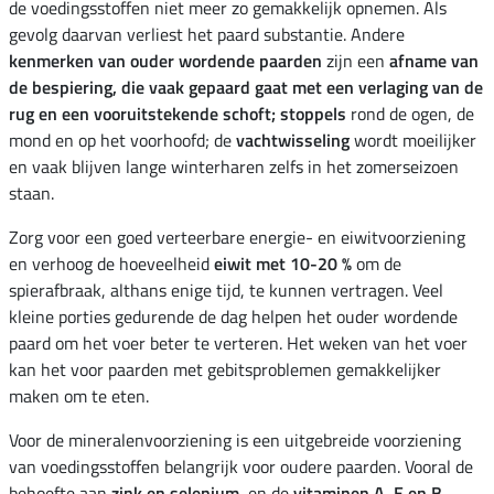
de voedingsstoffen niet meer zo gemakkelijk opnemen. Als
gevolg daarvan verliest het paard substantie. Andere
kenmerken van ouder wordende paarden
zijn een
afname van
de bespiering, die vaak gepaard gaat met een verlaging van de
rug en een vooruitstekende schoft;
stoppels
rond de ogen, de
mond en op het voorhoofd; de
vachtwisseling
wordt moeilijker
en vaak blijven lange winterharen zelfs in het zomerseizoen
staan.
Zorg voor een goed verteerbare energie- en eiwitvoorziening
en verhoog de hoeveelheid
eiwit met 10-20 %
om de
spierafbraak, althans enige tijd, te kunnen vertragen. Veel
kleine porties gedurende de dag helpen het ouder wordende
paard om het voer beter te verteren. Het weken van het voer
kan het voor paarden met gebitsproblemen gemakkelijker
maken om te eten.
Voor de mineralenvoorziening is een uitgebreide voorziening
van voedingsstoffen belangrijk voor oudere paarden. Vooral de
behoefte aan
zink en selenium
, en de
vitaminen A, E en B