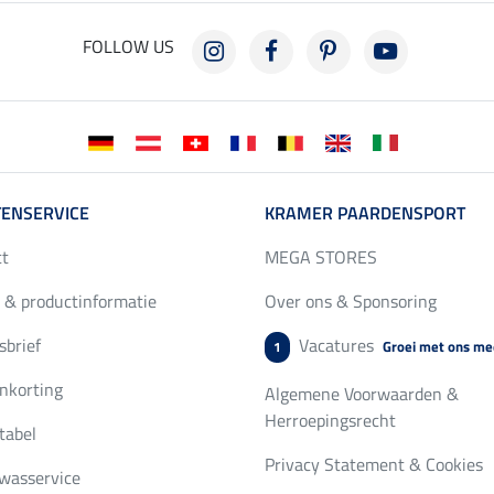
FOLLOW US
ENSERVICE
KRAMER PAARDENSPORT
ct
MEGA STORES
 & productinformatie
Over ons & Sponsoring
brief
Vacatures
Groei met ons me
1
nkorting
Algemene Voorwaarden &
Herroepingsrecht
tabel
Privacy Statement & Cookies
wasservice