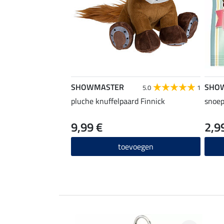
SHOWMASTER
SHO
5.0
1
pluche knuffelpaard Finnick
snoep
9,99 €
2,9
toevoegen