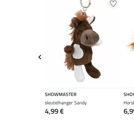
SHOWMASTER
SHO
u
sleutelhanger Sandy
Hors
4,99 €
6,9