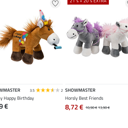
21 % + 20 % EXTRA
WMASTER
SHOWMASTER
3.5
2
ly Happy Birthday
Horsly Best Friends
9 €
8,72 €
10,90 €
13,90 €