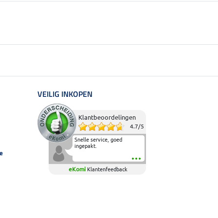
VEILIG INKOPEN
Klantbeoordelingen
4.7
/
5
Snelle service, goed
ingepakt.
e
eKomi
Klantenfeedback