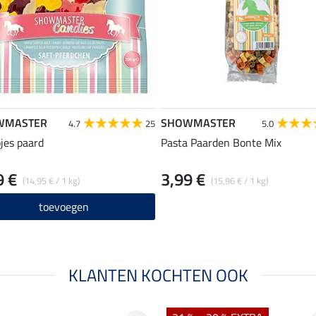
WMASTER
SHOWMASTER
4.7
25
5.0
jes paard
Pasta Paarden Bonte Mix
9 €
3,99 €
(14,95 € / 1 kg)
(15,96 € / 1 kg)
toevoegen
KLANTEN KOCHTEN OOK