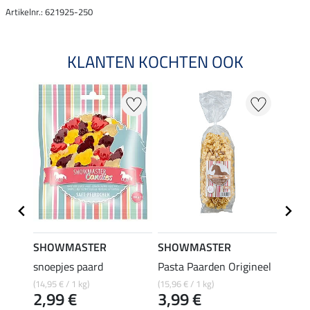
Artikelnr.: 621925-250
KLANTEN KOCHTEN OOK
SHOWMASTER
SHOWMASTER
SHO
snoepjes paard
Pasta Paarden Origineel
zure 
(14,95 € / 1 kg)
(15,96 € / 1 kg)
(14,95 
2,99 €
3,99 €
2,9