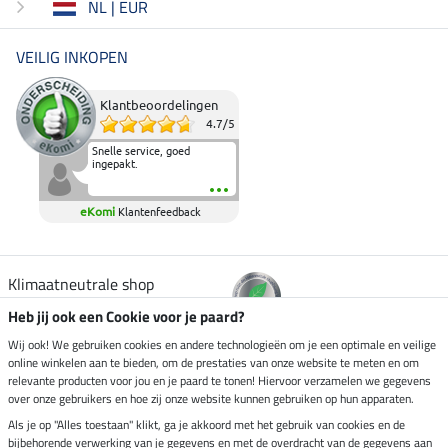
NL | EUR
VEILIG INKOPEN
Klantbeoordelingen
4.7
/
5
Snelle service, goed
ingepakt.
eKomi
Klantenfeedback
Klimaatneutrale shop
Heb jij ook een Cookie voor je paard?
Verzending per
Wij ook! We gebruiken cookies en andere technologieën om je een optimale en veilige
online winkelen aan te bieden, om de prestaties van onze website te meten en om
relevante producten voor jou en je paard te tonen! Hiervoor verzamelen we gegevens
over onze gebruikers en hoe zij onze website kunnen gebruiken op hun apparaten.
Veilig betalen met
Als je op "Alles toestaan" klikt, ga je akkoord met het gebruik van cookies en de
bijbehorende verwerking van je gegevens en met de overdracht van de gegevens aan