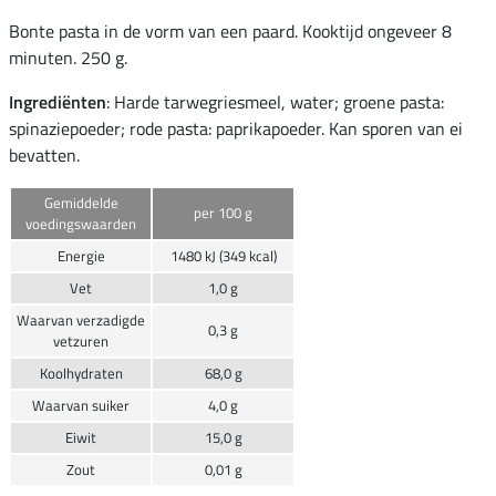
Bonte pasta in de vorm van een paard. Kooktijd ongeveer 8
minuten. 250 g.
Ingrediënten
: Harde tarwegriesmeel, water; groene pasta:
spinaziepoeder; rode pasta: paprikapoeder. Kan sporen van ei
bevatten.
Gemiddelde
per 100 g
voedingswaarden
Energie
1480 kJ (349 kcal)
Vet
1,0 g
Waarvan verzadigde
0,3 g
vetzuren
Koolhydraten
68,0 g
Waarvan suiker
4,0 g
Eiwit
15,0 g
Zout
0,01 g