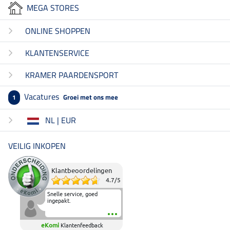
MEGA STORES
ONLINE SHOPPEN
KLANTENSERVICE
KRAMER PAARDENSPORT
Vacatures
Groei met ons mee
1
NL | EUR
VEILIG INKOPEN
Klantbeoordelingen
4.7
/
5
Snelle service, goed
ingepakt.
eKomi
Klantenfeedback