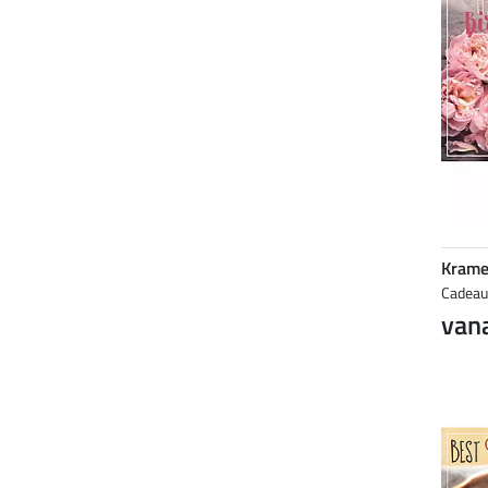
Krame
Cadea
vana