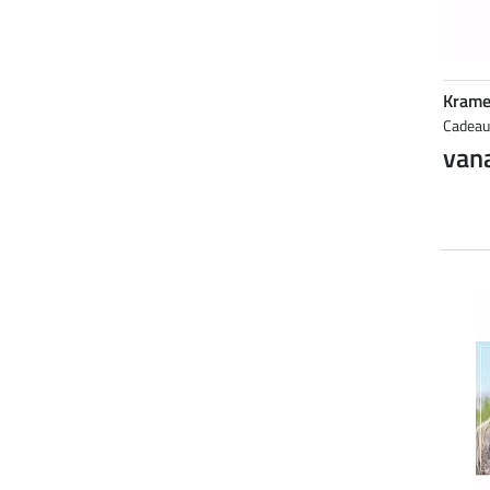
Krame
Cadea
vana
NIEUW
NIEUW