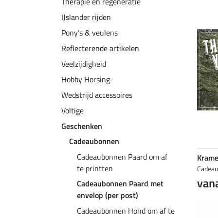
Therapie en regeneratie
IJslander rijden
Pony's & veulens
Reflecterende artikelen
Veelzijdigheid
Hobby Horsing
Wedstrijd accessoires
Voltige
Geschenken
Cadeaubonnen
Cadeaubonnen Paard om af
Krame
te printten
Cadea
vana
Cadeaubonnen Paard met
envelop (per post)
Cadeaubonnen Hond om af te