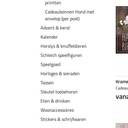
printten
Cadeaubonnen Hond met
envelop (per post)
Advent & kerst
Kalender
Horslys & knuffeldieren
Schleich speelfiguren
Speelgoed
Horloges & sieraden
Krame
Tassen
Cadea
Sleutel toebehoren
vana
Eten & drinken
Woonaccessoires
Stickers & schrijfwaren