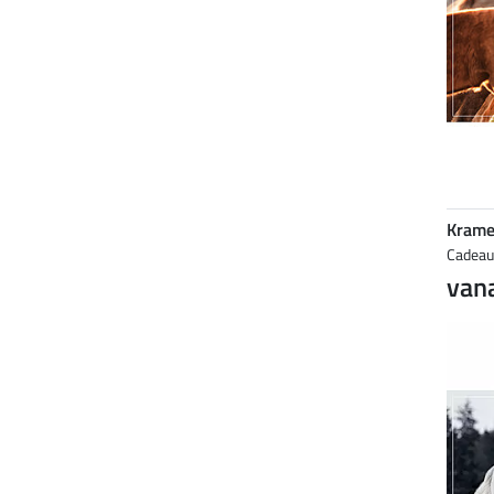
Krame
Cadea
vana