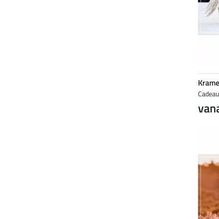
Krame
Cadea
vana