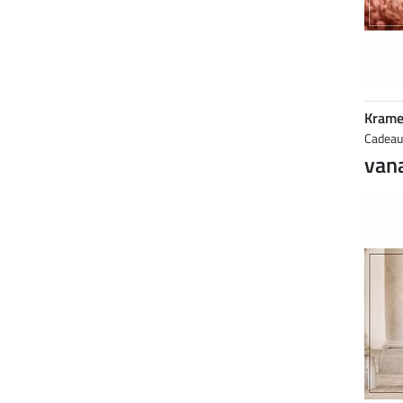
Krame
Cadea
vana