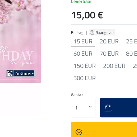
Leverbaar
15,00 €
Bedrag: |
Raadgever
15 EUR
20 EUR
25 
60 EUR
70 EUR
80 
150 EUR
200 EUR
2
500 EUR
Aantal: