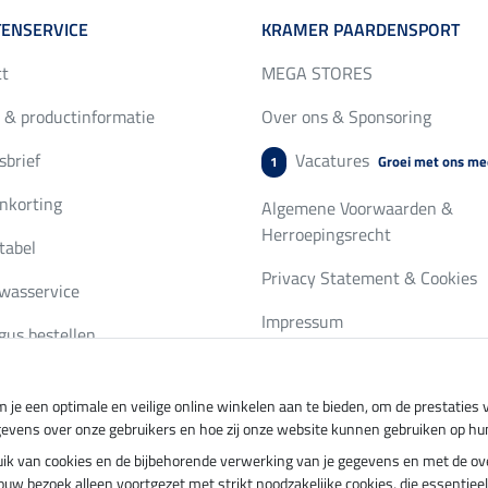
ENSERVICE
KRAMER PAARDENSPORT
ct
MEGA STORES
 & productinformatie
Over ons & Sponsoring
brief
Vacatures
Groei met ons me
1
nkorting
Algemene Voorwaarden &
Herroepingsrecht
tabel
Privacy Statement & Cookies
wasservice
Impressum
gus bestellen
 je een optimale en veilige online winkelen aan te bieden, om de prestatie
ing per
Veilig betalen met
gevens over onze gebruikers en hoe zij onze website kunnen gebruiken op hu
ebruik van cookies en de bijbehorende verwerking van je gegevens en met de 
t jouw bezoek alleen voortgezet met strikt noodzakelijke cookies, die essentie