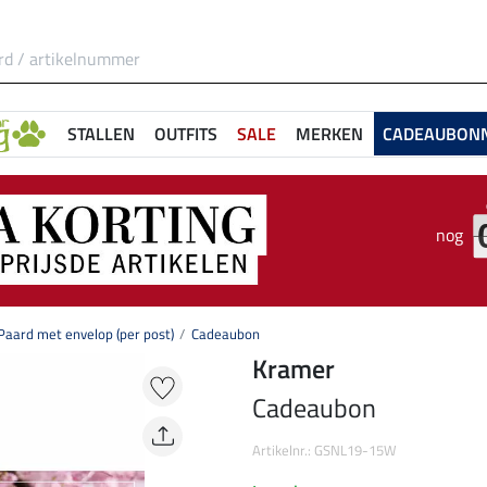
STALLEN
OUTFITS
SALE
MERKEN
CADEAUBON
nog
aard met envelop (per post)
Cadeaubon
Kramer
Cadeaubon
Artikelnr.: GSNL19-15W