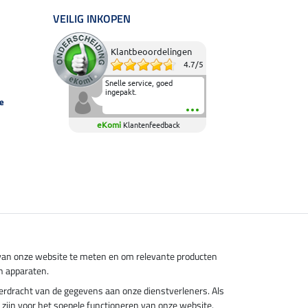
VEILIG INKOPEN
Klantbeoordelingen
4.7
/
5
Snelle service, goed
ingepakt.
e
eKomi
Klantenfeedback
s van onze website te meten en om relevante producten
n apparaten.
overdracht van de gegevens aan onze dienstverleners. Als
el zijn voor het soepele functioneren van onze website.