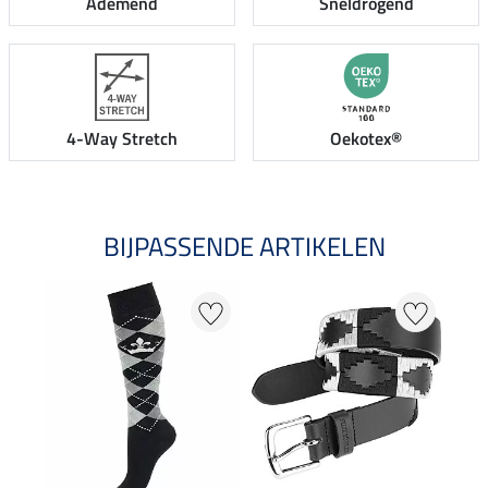
Ademend
Sneldrogend
4-Way Stretch
Oekotex®
BIJPASSENDE ARTIKELEN
25