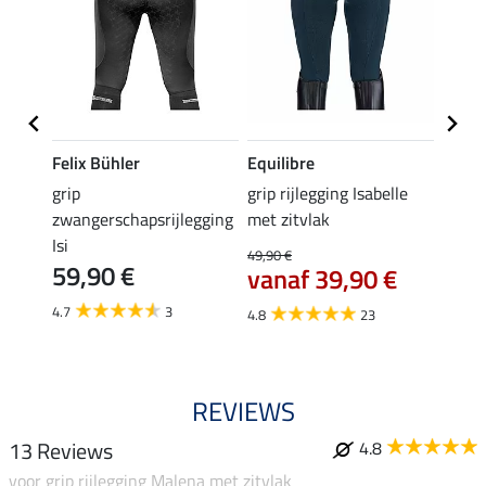
Felix Bühler
Equilibre
Equil
grip
grip rijlegging Isabelle
grip 
zwangerschapsrijlegging
met zitvlak
kniev
Isi
49,90 €
29,90 
59,90 €
vanaf 39,90 €
van
4.7
3
4.8
23
4.7
REVIEWS
13 Reviews
4.8
voor grip rijlegging Malena met zitvlak