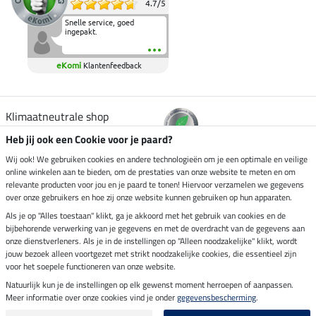
4.7
/
5
Snelle service, goed
ingepakt.
eKomi
Klantenfeedback
Klimaatneutrale shop
Heb jij ook een Cookie voor je paard?
Verzending per
Wij ook! We gebruiken cookies en andere technologieën om je een optimale en veilige
online winkelen aan te bieden, om de prestaties van onze website te meten en om
relevante producten voor jou en je paard te tonen! Hiervoor verzamelen we gegevens
over onze gebruikers en hoe zij onze website kunnen gebruiken op hun apparaten.
Veilig betalen met
Als je op "Alles toestaan" klikt, ga je akkoord met het gebruik van cookies en de
bijbehorende verwerking van je gegevens en met de overdracht van de gegevens aan
onze dienstverleners. Als je in de instellingen op "Alleen noodzakelijke" klikt, wordt
jouw bezoek alleen voortgezet met strikt noodzakelijke cookies, die essentieel zijn
voor het soepele functioneren van onze website.
Impressum
Natuurlijk kun je de instellingen op elk gewenst moment herroepen of aanpassen.
Meer informatie over onze cookies vind je onder
gegevensbescherming
.
Laatste update op 06.08.2026 om 14:39 uur