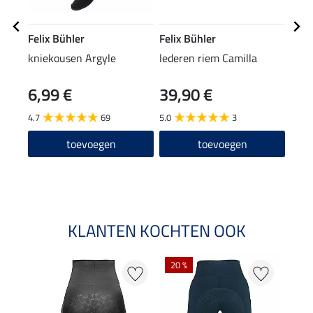
Felix Bühler
Felix Bühler
Feli
kniekousen Argyle
lederen riem Camilla
zip-
6,99 €
39,90 €
29,90
23
4.7
69
5.0
3
toevoegen
toevoegen
KLANTEN KOCHTEN OOK
20 %
25 %