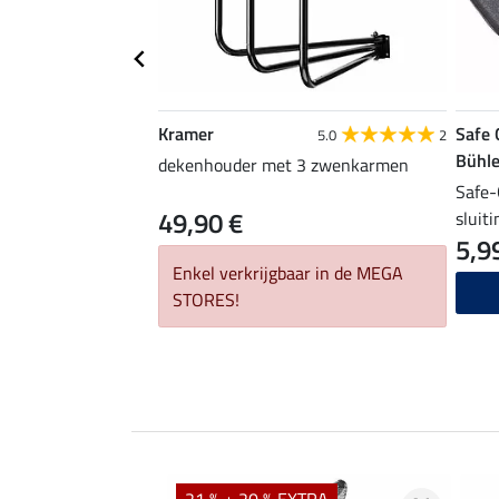
Kramer
Safe 
5.0
2
Bühle
dekenhouder met 3 zwenkarmen
Safe-
49,90 €
sluit
5,9
Enkel verkrijgbaar in de MEGA
STORES!
21 % + 20 % EXTRA