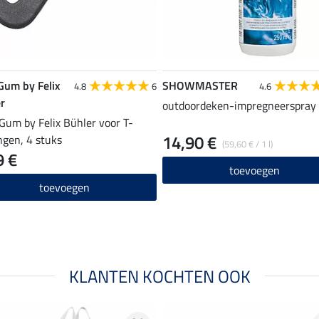
Gum by Felix
SHOWMASTER
4.8
6
4.6
r
outdoordeken-impregneerspray 
Gum by Felix Bühler voor T-
14,90 €
ingen, 4 stuks
(59,60 € / 1 l)
9 €
toevoegen
toevoegen
KLANTEN KOCHTEN OOK