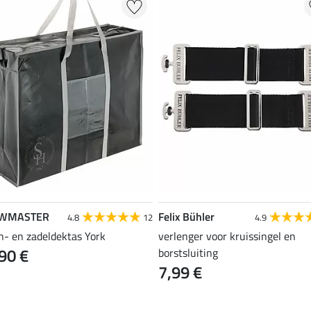
WMASTER
Felix Bühler
4.8
12
4.9
n- en zadeldektas York
verlenger voor kruissingel en
90 €
borstsluiting
7,99 €