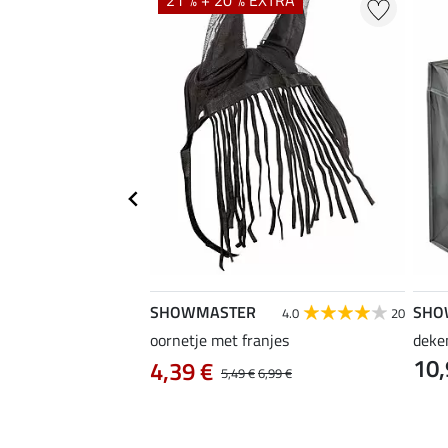
SHOWMASTER
SHO
4.0
1
4.0
20
oornetje met franjes
deke
10,
 Zebra
4,39 €
5,49 €
6,99 €