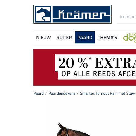
NIEUW
RUITER
PAARD
THEMA'S
Paard
Paardendekens
Smartex Turnout Rain met Stay-D