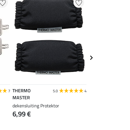
THERMO
THERMO
7
5.0
4
MASTER
MASTER
dekensluiting Protektor
borsttussenstuk Zeb
6,99 €
9,99 €