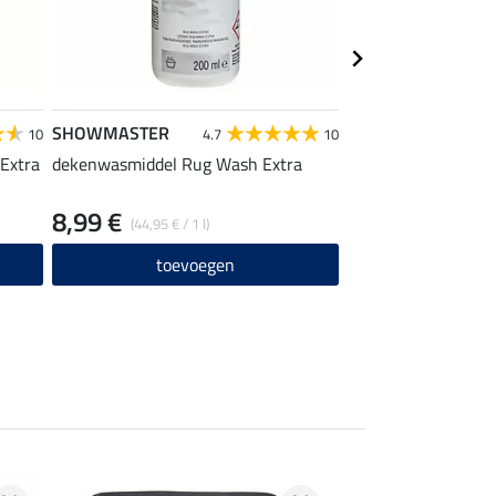
SHOWMASTER
THERMO MASTER
10
4.7
10
Extra
dekenwasmiddel Rug Wash Extra
dekensluiting Prote
8,99 €
6,99 €
(44,95 € / 1 l)
toevoegen
toevo