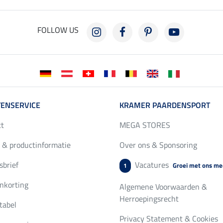
FOLLOW US
ENSERVICE
KRAMER PAARDENSPORT
ct
MEGA STORES
 & productinformatie
Over ons & Sponsoring
brief
Vacatures
Groei met ons me
1
nkorting
Algemene Voorwaarden &
Herroepingsrecht
tabel
Privacy Statement & Cookies