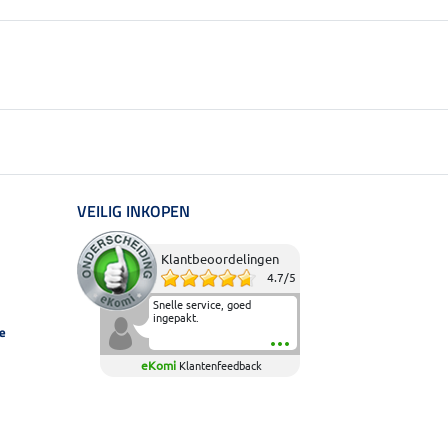
VEILIG INKOPEN
Klantbeoordelingen
4.7
/
5
Snelle service, goed
ingepakt.
e
eKomi
Klantenfeedback