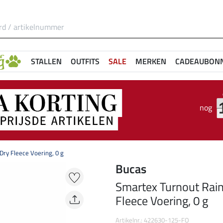
STALLEN
OUTFITS
SALE
MERKEN
CADEAUBON
nog
ry Fleece Voering, 0 g
Bucas
Smartex Turnout Rai
Fleece Voering, 0 g
Artikelnr.: 422630-125-FO