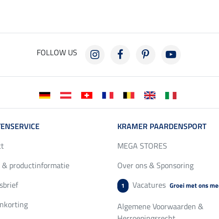
FOLLOW US
ENSERVICE
KRAMER PAARDENSPORT
ct
MEGA STORES
 & productinformatie
Over ons & Sponsoring
brief
Vacatures
Groei met ons me
1
nkorting
Algemene Voorwaarden &
Herroepingsrecht