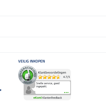
VEILIG INKOPEN
Klantbeoordelingen
4.7
/
5
Snelle service, goed
ingepakt.
e
eKomi
Klantenfeedback