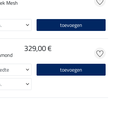
roek Mesh
toevoegen
329,00 €
iamond
toevoegen