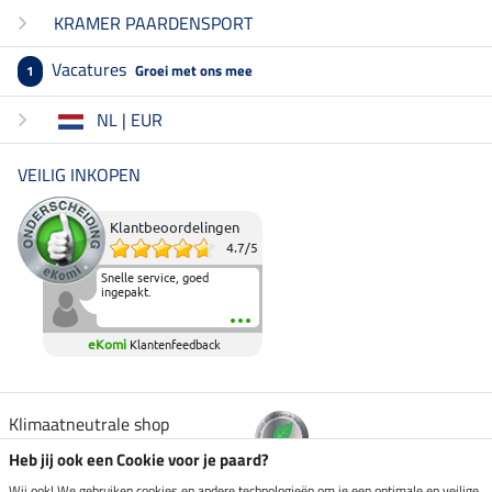
KRAMER PAARDENSPORT
Vacatures
Groei met ons mee
1
NL | EUR
VEILIG INKOPEN
Klantbeoordelingen
4.7
/
5
Snelle service, goed
ingepakt.
eKomi
Klantenfeedback
Klimaatneutrale shop
Heb jij ook een Cookie voor je paard?
Verzending per
Wij ook! We gebruiken cookies en andere technologieën om je een optimale en veilige