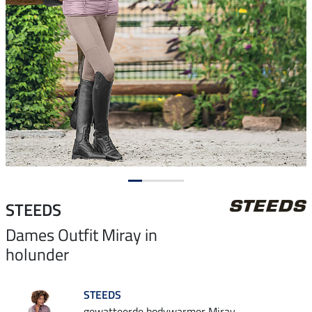
STEEDS
Dames Outfit Miray in
holunder
STEEDS
gewatteerde bodywarmer Miray