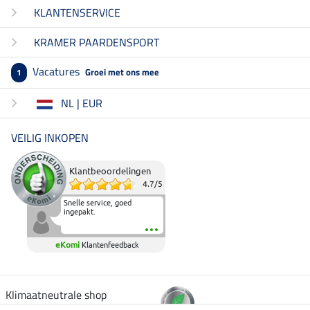
KLANTENSERVICE
KRAMER PAARDENSPORT
Vacatures
Groei met ons mee
1
NL | EUR
VEILIG INKOPEN
Klantbeoordelingen
4.7
/
5
Snelle service, goed
ingepakt.
eKomi
Klantenfeedback
Klimaatneutrale shop