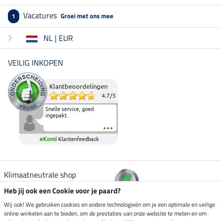
Vacatures
Groei met ons mee
1
NL | EUR
VEILIG INKOPEN
Klantbeoordelingen
4.7
/
5
Snelle service, goed
ingepakt.
eKomi
Klantenfeedback
Klimaatneutrale shop
Heb jij ook een Cookie voor je paard?
Verzending per
Wij ook! We gebruiken cookies en andere technologieën om je een optimale en veilige
online winkelen aan te bieden, om de prestaties van onze website te meten en om