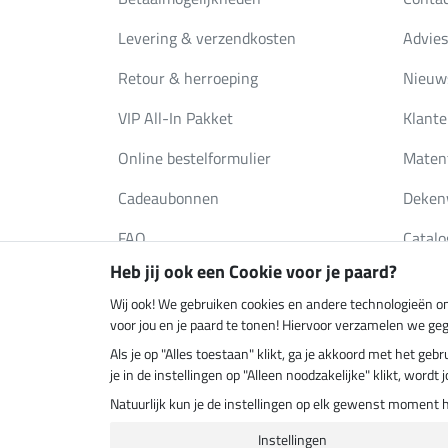
Levering & verzendkosten
Advies
Retour & herroeping
Nieuws
VIP All-In Pakket
Klante
Online bestelformulier
Maten
Cadeaubonnen
Deken
FAQ
Catalo
Heb jij ook een Cookie voor je paard?
Wij ook! We gebruiken cookies en andere technologieën om
Klimaatneutrale shop
Verzend
voor jou en je paard te tonen! Hiervoor verzamelen we ge
Als je op "Alles toestaan" klikt, ga je akkoord met het g
je in de instellingen op "Alleen noodzakelijke" klikt, word
Natuurlijk kun je de instellingen op elk gewenst moment 
Instellingen
Laatste 