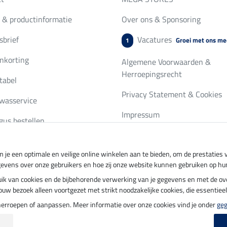
 & productinformatie
Over ons & Sponsoring
brief
Vacatures
Groei met ons me
1
nkorting
Algemene Voorwaarden &
Herroepingsrecht
tabel
Privacy Statement & Cookies
wasservice
Impressum
gus bestellen
 je een optimale en veilige online winkelen aan te bieden, om de prestatie
ing per
Veilig betalen met
gevens over onze gebruikers en hoe zij onze website kunnen gebruiken op hu
ebruik van cookies en de bijbehorende verwerking van je gegevens en met de 
t jouw bezoek alleen voortgezet met strikt noodzakelijke cookies, die essentie
herroepen of aanpassen. Meer informatie over onze cookies vind je onder
ge
update op 06.08.2026 om 14:39 uur
|
Alle prijzen in euro's, incl. BTW, excl. verz