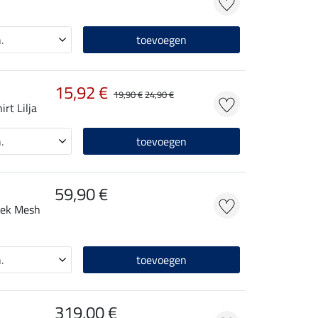
toevoegen
15,92 €
19,90 €
24,90 €
irt Lilja
toevoegen
59,90 €
roek Mesh
toevoegen
319,00 €