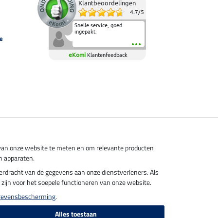
Klantbeoordelingen
4.7
/
5
Snelle service, goed
ingepakt.
e
eKomi
Klantenfeedback
s van onze website te meten en om relevante producten
n apparaten.
overdracht van de gegevens aan onze dienstverleners. Als
el zijn voor het soepele functioneren van onze website.
gevensbescherming
.
Alles toestaan
endkosten.