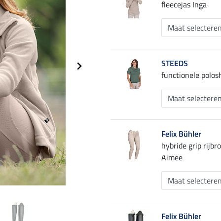
fleecejas Inga
STEEDS
functionele polosh
Felix Bühler
hybride grip rijb
Aimee
Felix Bühler