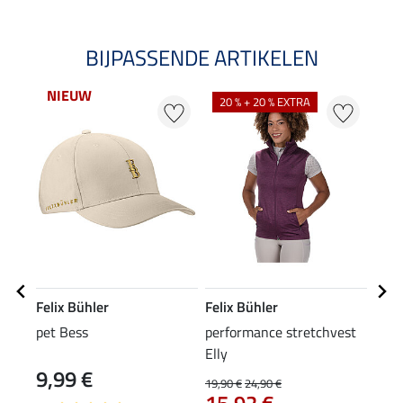
BIJPASSENDE ARTIKELEN
NIEUW
NI
20 % + 20 % EXTRA
Felix Bühler
Felix Bühler
Feli
pet Bess
performance stretchvest
rijb
Elly
zitv
9,99 €
79
19,90 €
24,90 €