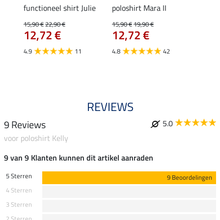
Jule
functioneel shirt Julie
poloshirt Mara II
ladies
uchon
15,90 €
22,90 €
15,90 €
19,90 €
11,90 
12,72 €
12,72 €
9,5
4.9
11
4.8
42
4.6
REVIEWS
9 Reviews
5.0
voor poloshirt Kelly
9 van 9 Klanten kunnen dit artikel aanraden
5 Sterren
9 Beoordelingen
4 Sterren
3 Sterren
2 Sterren