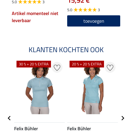
15,92 €
5.0
3
5.0
5.0
3
Artikel momenteel niet
leverbaar
toevoegen
KLANTEN KOCHTEN OOK
30 % + 20 % EXTRA
20 % + 20 % EXTRA
20 %
Felix Bühler
Felix Bühler
STON