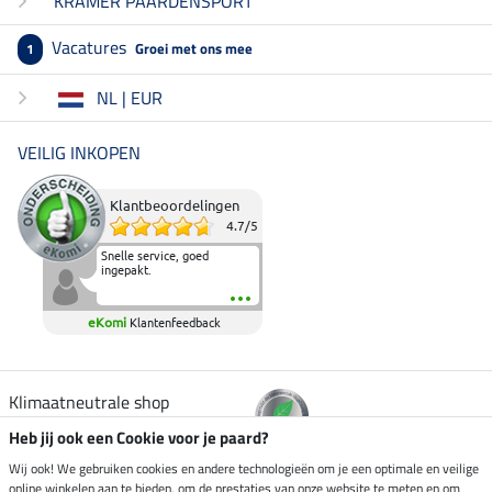
KRAMER PAARDENSPORT
Vacatures
Groei met ons mee
1
NL | EUR
VEILIG INKOPEN
Klantbeoordelingen
4.7
/
5
Snelle service, goed
ingepakt.
eKomi
Klantenfeedback
Klimaatneutrale shop
Heb jij ook een Cookie voor je paard?
Verzending per
Wij ook! We gebruiken cookies en andere technologieën om je een optimale en veilige
online winkelen aan te bieden, om de prestaties van onze website te meten en om