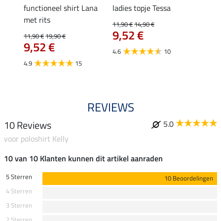
functioneel shirt Lana
ladies topje Tessa
zip-fu
met rits
Fleur
11,90 €
14,90 €
9,52 €
11,90 €
19,90 €
15,90 
€
9,52 €
12,
4.6
10
4.9
15
4.9
REVIEWS
10 Reviews
5.0
voor poloshirt Kelly
10 van 10 Klanten kunnen dit artikel aanraden
5 Sterren
10 Beoordelingen
4 Sterren
3 Sterren
2 Sterren