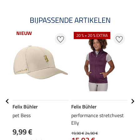
BIJPASSENDE ARTIKELEN
NIEUW
NI
20 % + 20 % EXTRA
Felix Bühler
Felix Bühler
Feli
pet Bess
performance stretchvest
rijb
Elly
zitv
9,99 €
79
19,90 €
24,90 €