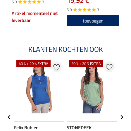
15,92 €
5.0
3
5.0
5.0
3
Artikel momenteel niet
leverbaar
toevoegen
KLANTEN KOCHTEN OOK
40 % + 20 % EXTRA
20 % + 20 % EXTRA
20 %
Felix Bühler
STONEDEEK
Felix