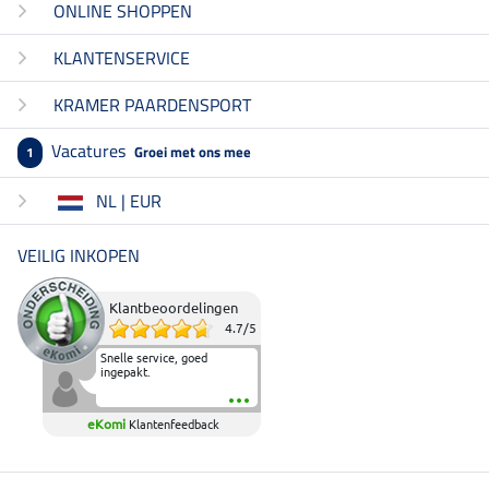
ONLINE SHOPPEN
KLANTENSERVICE
KRAMER PAARDENSPORT
Vacatures
Groei met ons mee
1
NL | EUR
VEILIG INKOPEN
Klantbeoordelingen
4.7
/
5
Snelle service, goed
ingepakt.
eKomi
Klantenfeedback