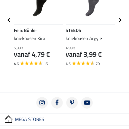
Felix Bühler
STEEDS
STEE
ch
kniekousen Kira
kniekousen Argyle
kniek
5,99 €
4,99 €
6,99 €
vanaf 4,79 €
vanaf 3,99 €
van
€
4.6
15
4.5
70
4.7
MEGA STORES