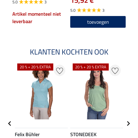
15,92 €
5.0
3
5.0
5.0
3
Artikel momenteel niet
leverbaar
toevoegen
KLANTEN KOCHTEN OOK
20 % + 20 % EXTRA
20 % + 20 % EXTRA
40 %
Felix Bühler
STONEDEEK
Felix