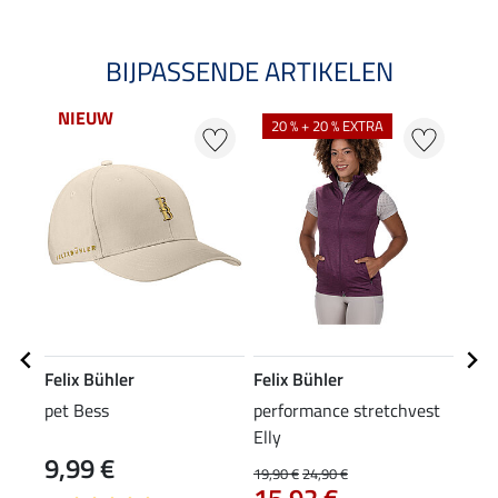
BIJPASSENDE ARTIKELEN
NIEUW
NI
20 % + 20 % EXTRA
Felix Bühler
Felix Bühler
Feli
pet Bess
performance stretchvest
rijb
Elly
zitv
9,99 €
79
19,90 €
24,90 €