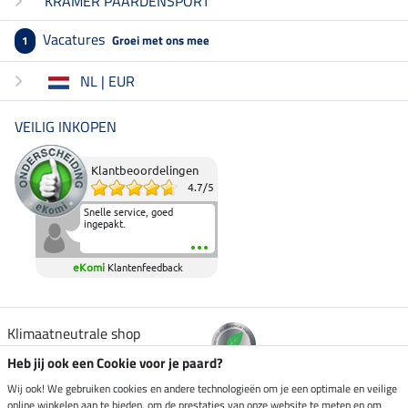
KRAMER PAARDENSPORT
Vacatures
Groei met ons mee
1
NL | EUR
VEILIG INKOPEN
Klantbeoordelingen
4.7
/
5
Snelle service, goed
ingepakt.
eKomi
Klantenfeedback
Klimaatneutrale shop
Heb jij ook een Cookie voor je paard?
Verzending per
Wij ook! We gebruiken cookies en andere technologieën om je een optimale en veilige
online winkelen aan te bieden, om de prestaties van onze website te meten en om