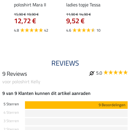
poloshirt Mara II
ladies topje Tessa
funct
wedstr
15,90 €
19,90 €
11,90 €
14,90 €
12,72 €
9,52 €
24,90 
€
van
4.8
42
4.6
10
4.4
REVIEWS
9 Reviews
5.0
voor poloshirt Kelly
9 van 9 Klanten kunnen dit artikel aanraden
5 Sterren
9 Beoordelingen
4 Sterren
3 Sterren
2 Sterren