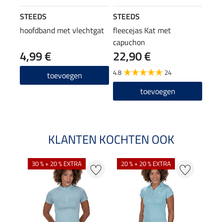
STEEDS
STEEDS
hoofdband met vlechtgat
fleecejas Kat met
capuchon
4,99 €
22,90 €
4.8
24
toevoegen
toevoegen
KLANTEN KOCHTEN OOK
30 % + 20 % EXTRA
20 % + 20 % EXTRA
20 %