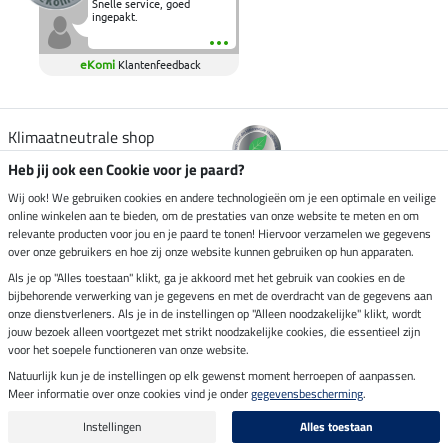
Snelle service, goed
ingepakt.
eKomi
Klantenfeedback
Klimaatneutrale shop
Heb jij ook een Cookie voor je paard?
Verzending per
Wij ook! We gebruiken cookies en andere technologieën om je een optimale en veilige
online winkelen aan te bieden, om de prestaties van onze website te meten en om
relevante producten voor jou en je paard te tonen! Hiervoor verzamelen we gegevens
over onze gebruikers en hoe zij onze website kunnen gebruiken op hun apparaten.
Veilig betalen met
Als je op "Alles toestaan" klikt, ga je akkoord met het gebruik van cookies en de
bijbehorende verwerking van je gegevens en met de overdracht van de gegevens aan
onze dienstverleners. Als je in de instellingen op "Alleen noodzakelijke" klikt, wordt
jouw bezoek alleen voortgezet met strikt noodzakelijke cookies, die essentieel zijn
Impressum
voor het soepele functioneren van onze website.
Natuurlijk kun je de instellingen op elk gewenst moment herroepen of aanpassen.
Meer informatie over onze cookies vind je onder
gegevensbescherming
.
Laatste update op 06.08.2026 om 14:39 uur
Alle prijzen in euro's, incl. BTW, excl. verzendkosten.
Instellingen
Alles toestaan