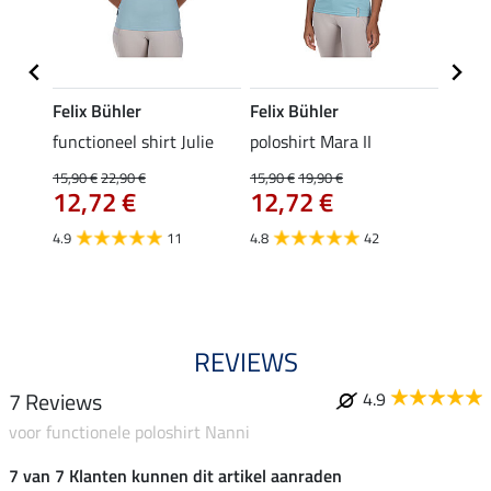
Felix Bühler
Felix Bühler
STON
Jule
functioneel shirt Julie
poloshirt Mara II
ladies
uchon
15,90 €
22,90 €
15,90 €
19,90 €
11,90 
12,72 €
12,72 €
9,5
4.9
11
4.8
42
4.6
REVIEWS
7 Reviews
4.9
voor functionele poloshirt Nanni
7 van 7 Klanten kunnen dit artikel aanraden