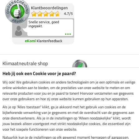
Klantbeoordelingen
4.7
/
5
Snelle service, goed
ingepakt.
eKomi
Klantenfeedback
Klimaatneutrale shop
Heb jij ook een Cookie voor je paard?
Verzending per
Wij ook! We gebruiken cookies en andere technologieën om je een optimale en veilige
online winkelen aan te bieden, om de prestaties van onze website te meten en om
relevante producten voor jou en je paard te tonen! Hiervoor verzamelen we gegevens
over onze gebruikers en hoe zij onze website kunnen gebruiken op hun apparaten.
Veilig betalen met
Als je op "Alles toestaan" klikt, ga je akkoord met het gebruik van cookies en de
bijbehorende verwerking van je gegevens en met de overdracht van de gegevens aan
onze dienstverleners. Als je in de instellingen op "Alleen noodzakelijke" klikt, wordt
jouw bezoek alleen voortgezet met strikt noodzakelijke cookies, die essentieel zijn
Impressum
voor het soepele functioneren van onze website.
Natuurlijk kun je de instellingen op elk gewenst moment herroepen of aanpassen.