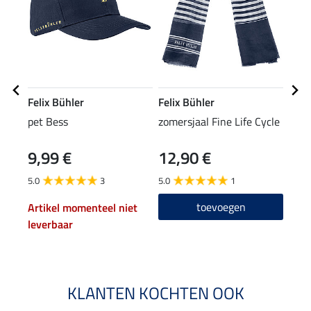
Felix Bühler
Felix Bühler
Feli
pet Bess
zomersjaal Fine Life Cycle
T-sh
9,99 €
12,90 €
11,90
9,5
5.0
3
5.0
1
4.8
toevoegen
Artikel momenteel niet
leverbaar
KLANTEN KOCHTEN OOK