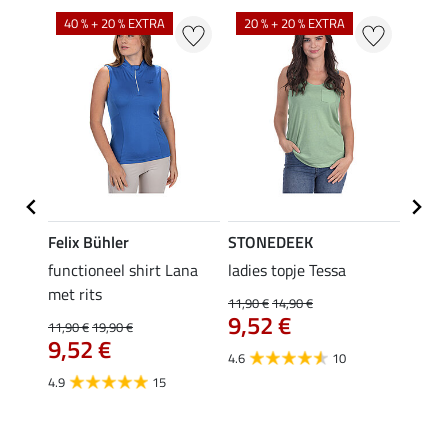
40 % + 20 % EXTRA
20 % + 20 % EXTRA
20 %
Felix Bühler
STONEDEEK
Felix
functioneel shirt Lana
ladies topje Tessa
zip-fu
met rits
Fleur
11,90 €
14,90 €
9,52 €
11,90 €
19,90 €
15,90 
9,52 €
12,
4.6
10
4.9
15
4.9