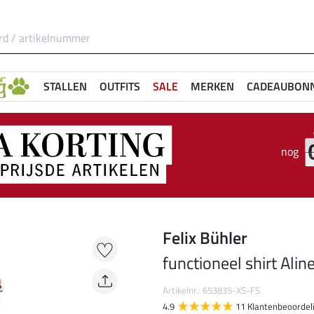
STALLEN
OUTFITS
SALE
MERKEN
CADEAUBON
nog
Felix Bühler
functioneel shirt Alin
Artikelnr.: 653835-XS-FS
4.9
11 Klantenbeoordel