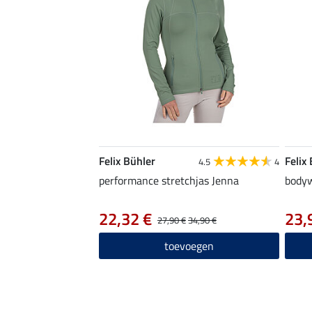
Felix Bühler
Felix
4.5
4
performance stretchjas Jenna
body
22,32 €
23,
27,90 €
34,90 €
toevoegen