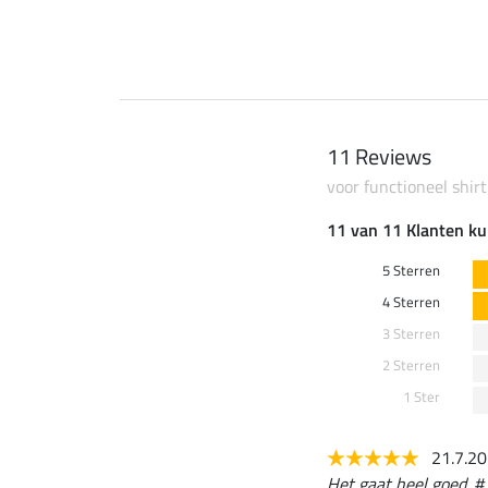
11 Reviews
voor functioneel shirt
11 van 11 Klanten ku
5 Sterren
4 Sterren
3 Sterren
2 Sterren
1 Ster
21.7.2
Het gaat heel goed. #