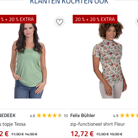
KLANTEN KOCHTEN OOK
 % + 20 % EXTRA
20 % + 20 % EXTRA
NEDEEK
Felix Bühler
4.6
10
4.9
s topje Tessa
zip-functioneel shirt Fleur
2 €
12,72 €
11,90 €
14,90 €
15,90 €
19,90 €