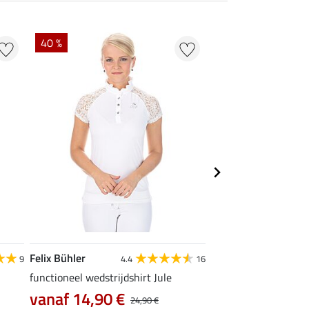
40 %
22 % + 20 % EXTR
Felix Bühler
Felix Bühler
9
4.4
16
functioneel wedstrijdshirt Jule
tanktop Mira
vanaf 14,90 €
7,99 €
24,90 €
9,99 €
12,90