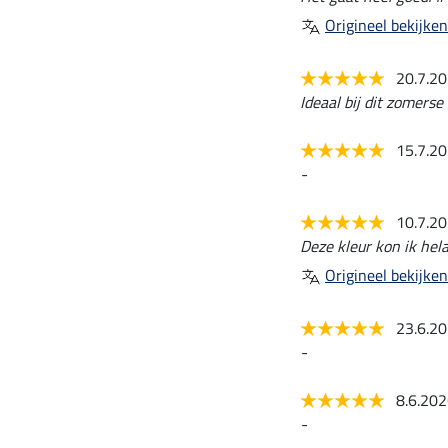
Origineel bekijken
20.7.2
Ideaal bij dit zomerse
15.7.2
-
10.7.2
Deze kleur kon ik hel
Origineel bekijken
23.6.2
-
8.6.20
-