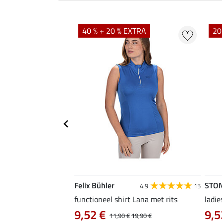
EXTRA
40 % + 20 % EXTRA
20
Felix Bühler
STO
5.0
6
4.9
15
functioneel shirt Lana met rits
ladie
9,52 €
9,5
12,90 €
11,90 €
19,90 €