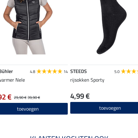
 Bühler
STEEDS
4.8
14
5.0
warmer Nele
rijsokken Sporty
4,99 €
92 €
29,90 €
39,90 €
toevoegen
toevoegen