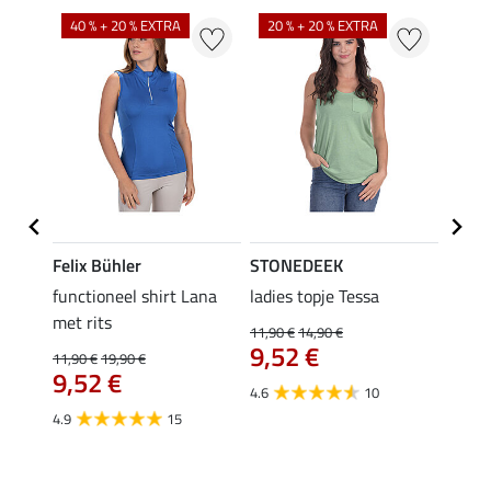
40 % + 20 % EXTRA
20 % + 20 % EXTRA
20 %
Felix Bühler
STONEDEEK
Felix
functioneel shirt Lana
ladies topje Tessa
zip-fu
met rits
Fleur
11,90 €
14,90 €
9,52 €
11,90 €
19,90 €
15,90 
€
9,52 €
12,
4.6
10
4.9
15
4.9