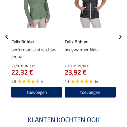
Felix Bühler
Felix Bühler
STE
performance stretchjas
bodywarmer Nele
rijs
Jenna
4,9
27,90 €
34,90 €
29,90 €
39,90 €
22,32 €
23,92 €
5.0
4.5
4
4.8
14
toevoegen
toevoegen
KLANTEN KOCHTEN OOK