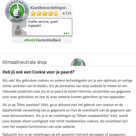
Klantbeoordelingen
4.7
/
5
Snelle service, goed
ingepakt.
eKomi
Klantenfeedback
Klimaatneutrale shop
Heb jij ook een Cookie voor je paard?
Verzending per
Wij ook! We gebruiken cookies en andere technologieën om je een optimale en veilige
online winkelen aan te bieden, om de prestaties van onze website te meten en om
relevante producten voor jou en je paard te tonen! Hiervoor verzamelen we gegevens
over onze gebruikers en hoe zij onze website kunnen gebruiken op hun apparaten.
Veilig betalen met
Als je op "Alles toestaan" klikt, ga je akkoord met het gebruik van cookies en de
bijbehorende verwerking van je gegevens en met de overdracht van de gegevens aan
onze dienstverleners. Als je in de instellingen op "Alleen noodzakelijke" klikt, wordt
jouw bezoek alleen voortgezet met strikt noodzakelijke cookies, die essentieel zijn
Impressum
voor het soepele functioneren van onze website.
Natuurlijk kun je de instellingen op elk gewenst moment herroepen of aanpassen.