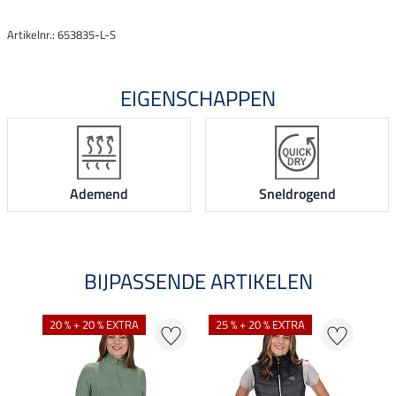
Artikelnr.: 653835-L-S
EIGENSCHAPPEN
Ademend
Sneldrogend
BIJPASSENDE ARTIKELEN
NI
20 % + 20 % EXTRA
25 % + 20 % EXTRA