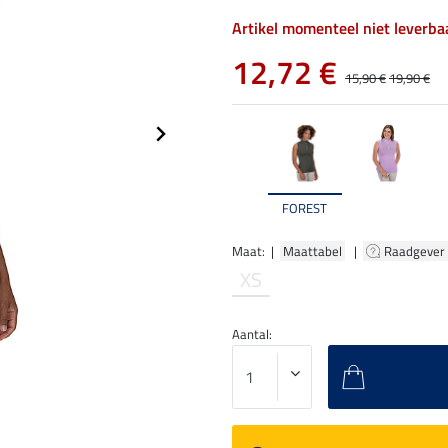
Artikel momenteel niet leverba
12,72 €
15,90 €
19,90 €
FOREST
Maat: |
Maattabel
|
Raadgever
XS
Aantal: