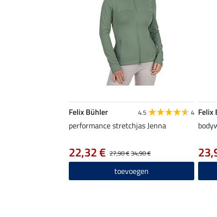
Felix Bühler
Felix
4.5
4
performance stretchjas Jenna
body
22,32 €
23,
27,90 €
34,90 €
toevoegen