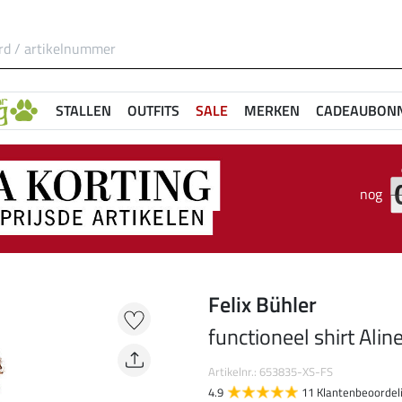
STALLEN
OUTFITS
SALE
MERKEN
CADEAUBON
nog
Felix Bühler
functioneel shirt Alin
Artikelnr.: 653835-XS-FS
4.9
11 Klantenbeoordel