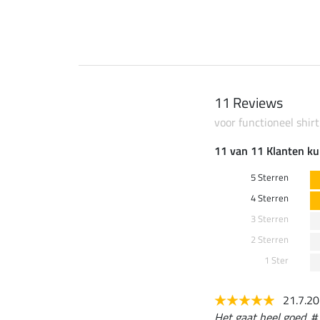
11 Reviews
voor functioneel shirt
11 van 11 Klanten ku
5 Sterren
4 Sterren
3 Sterren
2 Sterren
1 Ster
21.7.2
Het gaat heel goed. #