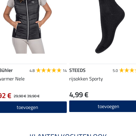
 Bühler
STEEDS
4.8
14
5.0
warmer Nele
rijsokken Sporty
4,99 €
92 €
29,90 €
39,90 €
toevoegen
toevoegen