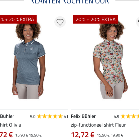
KLANTEN KOCHTEN OOK
 % + 20 % EXTRA
20 % + 20 % EXTRA
 Bühler
Felix Bühler
5.0
41
4.9
hirt Olivia
zip-functioneel shirt Fleur
72 €
12,72 €
15,90 €
19,90 €
15,90 €
19,90 €