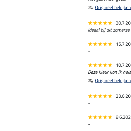
Origineel bekijken
20.7.2
Ideaal bij dit zomerse
15.7.2
-
10.7.2
Deze kleur kon ik hel
Origineel bekijken
23.6.2
-
8.6.20
-