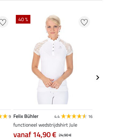
40 %
22 % + 20 % EXTR
Felix Bühler
Felix Bühler
9
4.4
16
functioneel wedstrijdshirt Jule
tanktop Mira
vanaf 14,90 €
7,99 €
24,90 €
9,99 €
12,90