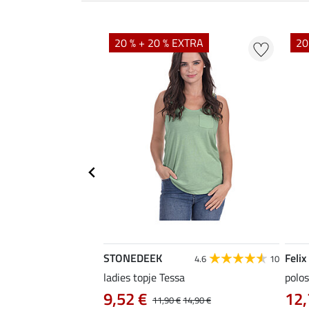
EXTRA
20 % + 20 % EXTRA
20
STONEDEEK
Felix
5.0
6
4.6
10
ladies topje Tessa
polos
9,52 €
12,
12,90 €
11,90 €
14,90 €