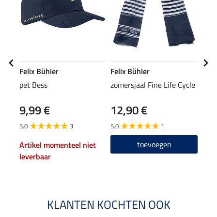
Felix Bühler
Felix Bühler
Feli
pet Bess
zomersjaal Fine Life Cycle
T-sh
9,99 €
12,90 €
11,90
9,5
5.0
3
5.0
1
4.8
toevoegen
Artikel momenteel niet
leverbaar
KLANTEN KOCHTEN OOK