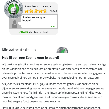
Klantbeoordelingen
4.7
/
5
Snelle service, goed
ingepakt.
eKomi
Klantenfeedback
Klimaatneutrale shop
Heb jij ook een Cookie voor je paard?
Verzending per
Wij ook! We gebruiken cookies en andere technologieën om je een optimale en veilige
online winkelen aan te bieden, om de prestaties van onze website te meten en om
relevante producten voor jou en je paard te tonen! Hiervoor verzamelen we gegevens
over onze gebruikers en hoe zij onze website kunnen gebruiken op hun apparaten.
Veilig betalen met
Als je op "Alles toestaan" klikt, ga je akkoord met het gebruik van cookies en de
bijbehorende verwerking van je gegevens en met de overdracht van de gegevens aan
onze dienstverleners. Als je in de instellingen op "Alleen noodzakelijke" klikt, wordt
jouw bezoek alleen voortgezet met strikt noodzakelijke cookies, die essentieel zijn
Impressum
voor het soepele functioneren van onze website.
Natuurlijk kun je de instellingen op elk gewenst moment herroepen of aanpassen.