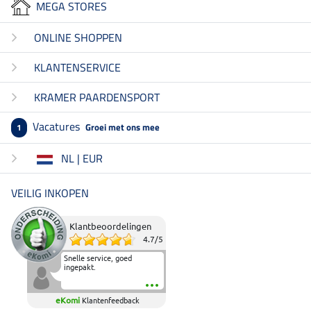
MEGA STORES
ONLINE SHOPPEN
KLANTENSERVICE
KRAMER PAARDENSPORT
Vacatures
Groei met ons mee
1
NL | EUR
VEILIG INKOPEN
Klantbeoordelingen
4.7
/
5
Snelle service, goed
ingepakt.
eKomi
Klantenfeedback