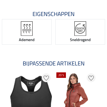
EIGENSCHAPPEN
Ademend
Sneldrogend
BIJPASSENDE ARTIKELEN
20 %
23