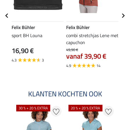
Felix Bühler
Felix Bühler
Feli
sport BH Louna
combi stretchjas Lene met
spor
capuchon
16,90 €
49,90 €
12,90
vanaf 39,90 €
van
4.3
3
4.9
14
4.5
KLANTEN KOCHTEN OOK
30 % + 20 % EXTRA
20 % + 20 % EXTRA
20 %