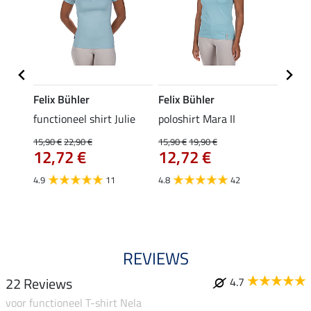
Felix Bühler
Felix Bühler
STON
Jule
functioneel shirt Julie
poloshirt Mara II
ladies
uchon
15,90 €
22,90 €
15,90 €
19,90 €
11,90 
12,72 €
12,72 €
9,5
4.9
11
4.8
42
4.6
REVIEWS
22 Reviews
4.7
voor functioneel T-shirt Nela