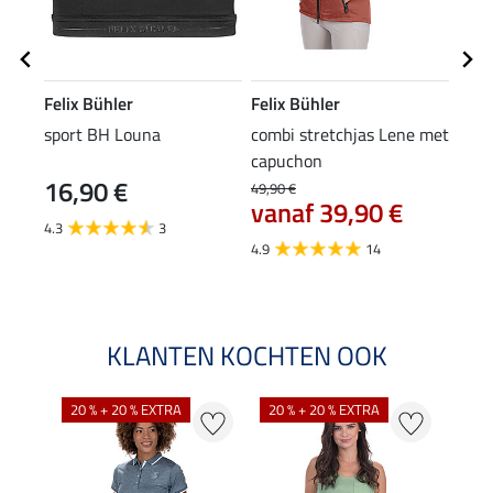
Felix Bühler
Felix Bühler
Feli
sport BH Louna
combi stretchjas Lene met
spor
capuchon
16,90 €
49,90 €
12,90
vanaf 39,90 €
van
4.3
3
4.9
14
4.5
KLANTEN KOCHTEN OOK
20 % + 20 % EXTRA
20 % + 20 % EXTRA
20 %