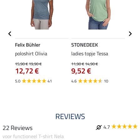
Felix Bühler
STONEDEEK
Felix
Emily
poloshirt Olivia
ladies topje Tessa
zip-fu
Fleur
15,90 €
19,90 €
11,90 €
14,90 €
12,72 €
9,52 €
15,90 
12,
5.0
41
4.6
10
4.9
REVIEWS
22 Reviews
4.7
voor functioneel T-shirt Nela