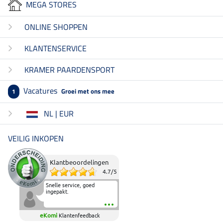
MEGA STORES
ONLINE SHOPPEN
KLANTENSERVICE
KRAMER PAARDENSPORT
Vacatures
Groei met ons mee
1
NL | EUR
VEILIG INKOPEN
Klantbeoordelingen
4.7
/
5
Snelle service, goed
ingepakt.
eKomi
Klantenfeedback