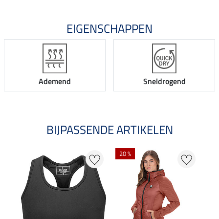
EIGENSCHAPPEN
Ademend
Sneldrogend
BIJPASSENDE ARTIKELEN
20 %
23