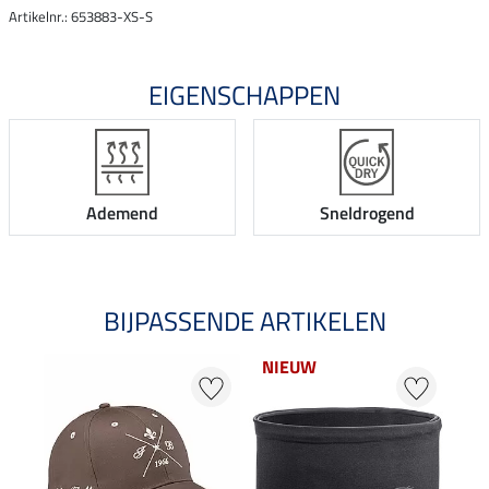
Artikelnr.: 653883-XS-S
EIGENSCHAPPEN
Ademend
Sneldrogend
BIJPASSENDE ARTIKELEN
NIEUW
NI