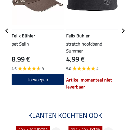
Felix Bühler
Felix Bühler
Feli
pet Selin
stretch hoofdband
hybr
Summer
Sami
8,99 €
4,99 €
59
4.6
9
5.0
4
4.9
toevoegen
Artikel momenteel niet
leverbaar
KLANTEN KOCHTEN OOK
20 % + 20 % EXTRA
20 % + 20 % EXTRA
20 %