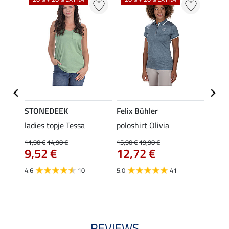
STONEDEEK
Felix Bühler
Felix
ladies topje Tessa
poloshirt Olivia
zip-fu
Fleur
11,90 €
14,90 €
15,90 €
19,90 €
9,52 €
12,72 €
15,90 
12,
4.6
10
5.0
41
4.9
REVIEWS