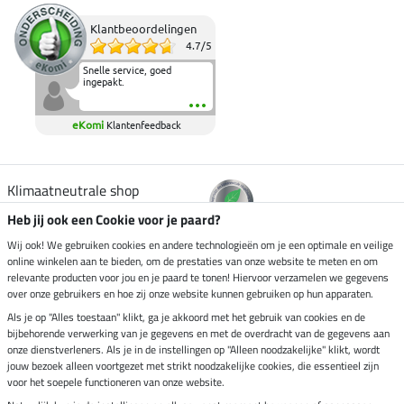
Klantbeoordelingen
4.7
/
5
Snelle service, goed
ingepakt.
eKomi
Klantenfeedback
Klimaatneutrale shop
Heb jij ook een Cookie voor je paard?
Verzending per
Wij ook! We gebruiken cookies en andere technologieën om je een optimale en veilige
online winkelen aan te bieden, om de prestaties van onze website te meten en om
relevante producten voor jou en je paard te tonen! Hiervoor verzamelen we gegevens
over onze gebruikers en hoe zij onze website kunnen gebruiken op hun apparaten.
Veilig betalen met
Als je op "Alles toestaan" klikt, ga je akkoord met het gebruik van cookies en de
bijbehorende verwerking van je gegevens en met de overdracht van de gegevens aan
onze dienstverleners. Als je in de instellingen op "Alleen noodzakelijke" klikt, wordt
jouw bezoek alleen voortgezet met strikt noodzakelijke cookies, die essentieel zijn
Impressum
voor het soepele functioneren van onze website.