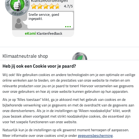
Klantbeoordelingen
4.7
/
5
Snelle service, goed
ingepakt.
eKomi
Klantenfeedback
Klimaatneutrale shop
Heb jij ook een Cookie voor je paard?
Verzending per
Wij ook! We gebruiken cookies en andere technologieën om je een optimale en veilige
online winkelen aan te bieden, om de prestaties van onze website te meten en om
relevante producten voor jou en je paard te tonen! Hiervoor verzamelen we gegevens
over onze gebruikers en hoe zij onze website kunnen gebruiken op hun apparaten.
Veilig betalen met
Als je op "Alles toestaan" klikt, ga je akkoord met het gebruik van cookies en de
bijbehorende verwerking van je gegevens en met de overdracht van de gegevens aan
onze dienstverleners. Als je in de instellingen op "Alleen noodzakelijke" klikt, wordt
jouw bezoek alleen voortgezet met strikt noodzakelijke cookies, die essentieel zijn
Impressum
voor het soepele functioneren van onze website.
Natuurlijk kun je de instellingen op elk gewenst moment herroepen of aanpassen.
Meer informatie over onze cookies vind je onder
gegevensbescherming
.