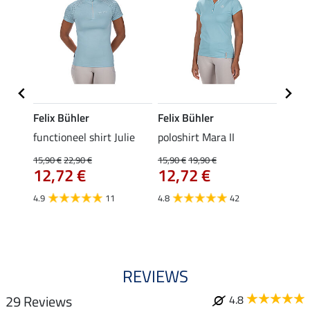
Felix Bühler
Felix Bühler
STON
Jule
functioneel shirt Julie
poloshirt Mara II
ladies
uchon
15,90 €
22,90 €
15,90 €
19,90 €
11,90 
12,72 €
12,72 €
9,5
4.9
11
4.8
42
4.6
REVIEWS
29 Reviews
4.8