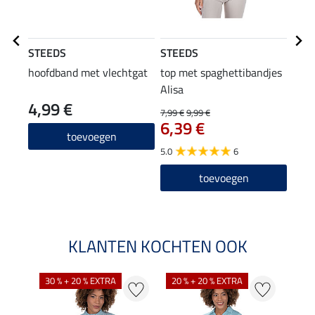
STEEDS
STEEDS
STE
hoofdband met vlechtgat
top met spaghettibandjes
Com
Alisa
4,99 €
37
7,99 €
9,99 €
6,39 €
4.0
toevoegen
5.0
6
toevoegen
KLANTEN KOCHTEN OOK
30 % + 20 % EXTRA
20 % + 20 % EXTRA
20 %