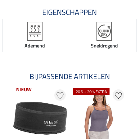
EIGENSCHAPPEN
Ademend
Sneldrogend
BIJPASSENDE ARTIKELEN
NIEUW
NI
20 % + 20 % EXTRA