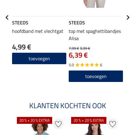
STEEDS
STEEDS
STE
hoofdband met vlechtgat
top met spaghettibandjes
Com
Alisa
4,99 €
37
7,99 €
9,99 €
6,39 €
4.0
toevoegen
5.0
6
toevoegen
KLANTEN KOCHTEN OOK
20 % + 20 % EXTRA
20 % + 20 % EXTRA
40 %