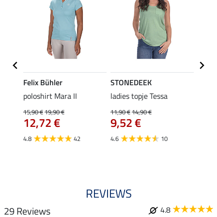
Felix Bühler
STONEDEEK
Felix
Klara
poloshirt Mara II
ladies topje Tessa
funct
uchon
wedstr
15,90 €
19,90 €
11,90 €
14,90 €
12,72 €
9,52 €
24,90 
€
van
4.8
42
4.6
10
4.4
REVIEWS
29 Reviews
4.8