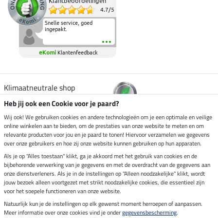
Klantbeoordelingen
4.7
/
5
Snelle service, goed
ingepakt.
eKomi
Klantenfeedback
Klimaatneutrale shop
Heb jij ook een Cookie voor je paard?
Verzending per
Wij ook! We gebruiken cookies en andere technologieën om je een optimale en veilige
online winkelen aan te bieden, om de prestaties van onze website te meten en om
relevante producten voor jou en je paard te tonen! Hiervoor verzamelen we gegevens
over onze gebruikers en hoe zij onze website kunnen gebruiken op hun apparaten.
Veilig betalen met
Als je op "Alles toestaan" klikt, ga je akkoord met het gebruik van cookies en de
bijbehorende verwerking van je gegevens en met de overdracht van de gegevens aan
onze dienstverleners. Als je in de instellingen op "Alleen noodzakelijke" klikt, wordt
jouw bezoek alleen voortgezet met strikt noodzakelijke cookies, die essentieel zijn
Impressum
voor het soepele functioneren van onze website.
Natuurlijk kun je de instellingen op elk gewenst moment herroepen of aanpassen.
Meer informatie over onze cookies vind je onder
gegevensbescherming
.