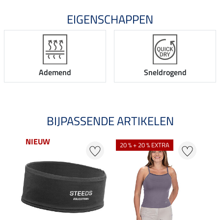
EIGENSCHAPPEN
Ademend
Sneldrogend
BIJPASSENDE ARTIKELEN
NIEUW
NI
20 % + 20 % EXTRA