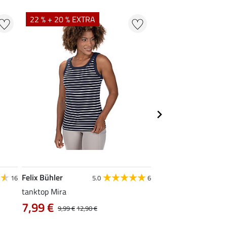
22 % + 20 % EXTRA
22 %
Felix Bühler
STEEDS
16
5.0
6
tanktop Mira
functionele zipshirt 
7,99 €
vanaf 17,90 €
9,99 €
12,90 €