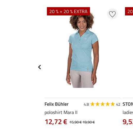
20 % + 20 % EXTRA
20
Felix Bühler
STO
4.8
4
4.8
42
irt Eliana
poloshirt Mara II
ladie
0 €
12,72 €
9,5
22,90 €
15,90 €
19,90 €