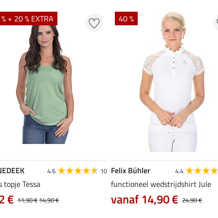
 % + 20 % EXTRA
40 %
NEDEEK
Felix Bühler
4.6
10
4.4
s topje Tessa
functioneel wedstrijdshirt Jule
2 €
vanaf 14,90 €
11,90 €
14,90 €
24,90 €