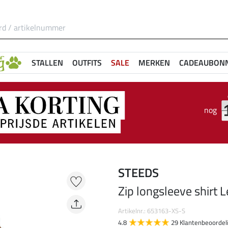
STALLEN
OUTFITS
SALE
MERKEN
CADEAUBON
nog
STEEDS
Zip longsleeve shirt 
Artikelnr.: 653163-XS-S
4.8
29 Klantenbeoordel