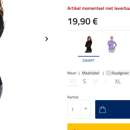
Artikel momenteel niet leverba
19,90 €
ZWART
Maat: |
Maattabel
|
Raadgever
XS
S
M
L
XL
Aantal: