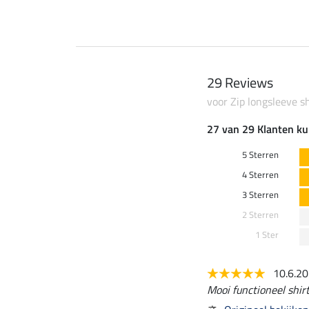
29 Reviews
voor Zip longsleeve sh
27 van 29 Klanten ku
5 Sterren
4 Sterren
3 Sterren
2 Sterren
1 Ster
10.6.2
Mooi functioneel shirt