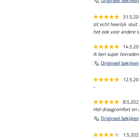
Origineel bekijken
31.5.2
zit echt heerlijk. slu
het ook voor andere s
14.5.2
Ik ben super tevreden
Origineel bekijken
12.5.2
-
8.5.20
Het draagcomfort en d
Origineel bekijken
1.5.20