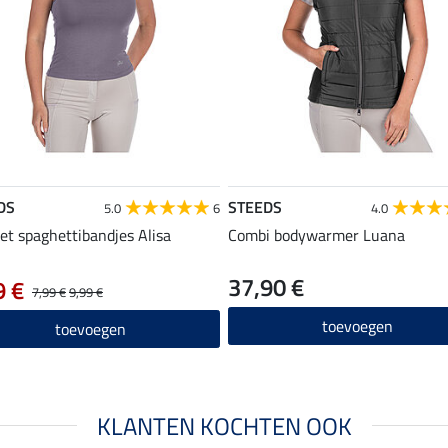
DS
STEEDS
5.0
6
4.0
et spaghettibandjes Alisa
Combi bodywarmer Luana
37,90 €
9 €
7,99 €
9,99 €
toevoegen
toevoegen
KLANTEN KOCHTEN OOK