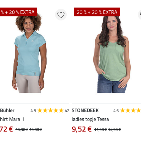
 % + 20 % EXTRA
20 % + 20 % EXTRA
 Bühler
STONEDEEK
4.8
42
4.6
hirt Mara II
ladies topje Tessa
72 €
9,52 €
15,90 €
19,90 €
11,90 €
14,90 €