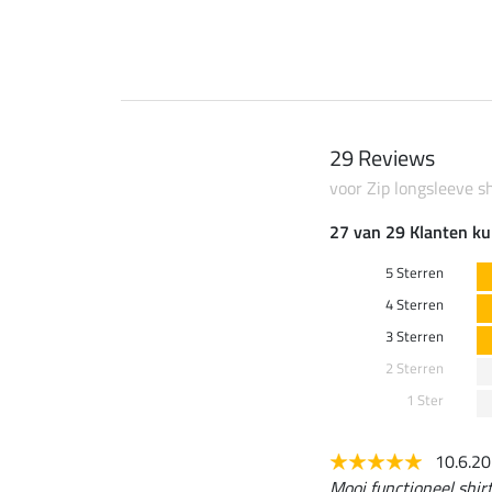
29 Reviews
voor Zip longsleeve sh
27 van 29 Klanten ku
5 Sterren
4 Sterren
3 Sterren
2 Sterren
1 Ster
10.6.2
Mooi functioneel shirt