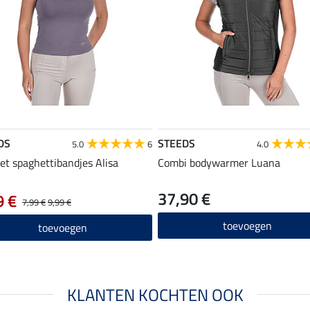
DS
STEEDS
5.0
6
4.0
et spaghettibandjes Alisa
Combi bodywarmer Luana
37,90 €
9 €
7,99 €
9,99 €
toevoegen
toevoegen
KLANTEN KOCHTEN OOK