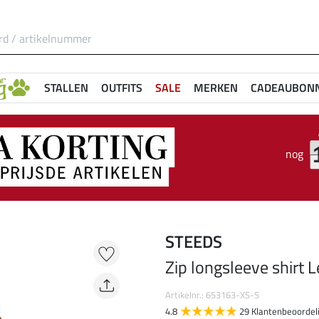
STALLEN
OUTFITS
SALE
MERKEN
CADEAUBON
nog
STEEDS
Zip longsleeve shirt 
Artikelnr.: 653163-XS-S
4.8
29 Klantenbeoordel