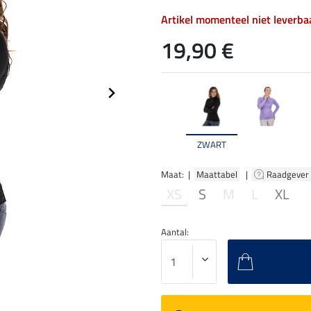
Artikel momenteel niet leverba
19,90 €
ZWART
Maat: |
Maattabel
|
Raadgever
XS
S
M
L
XL
Aantal: