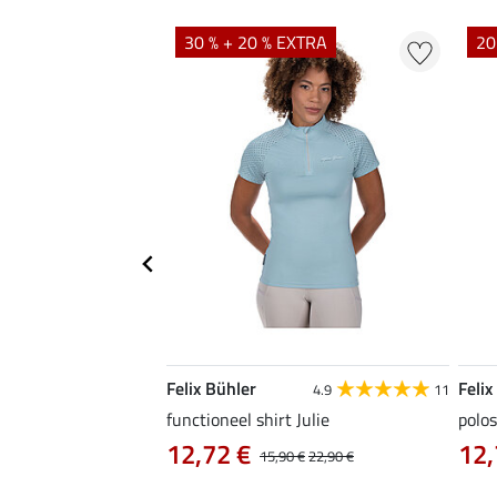
EXTRA
30 % + 20 % EXTRA
20
Felix Bühler
Felix
4.9
9
4.9
11
as Jule Life Cycle met
functioneel shirt Julie
polos
12,72 €
12,
15,90 €
22,90 €
0 €
69,90 €