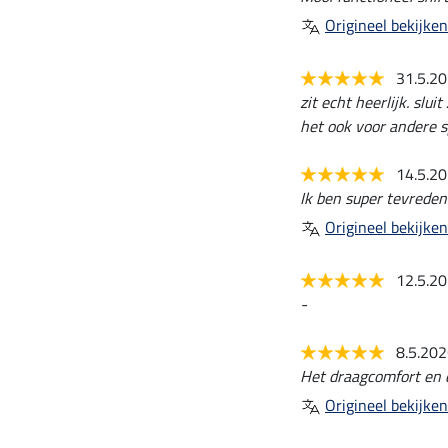
Origineel bekijken
31.5.2
zit echt heerlijk. slu
het ook voor andere s
14.5.2
Ik ben super tevreden
Origineel bekijken
12.5.2
-
8.5.20
Het draagcomfort en d
Origineel bekijken