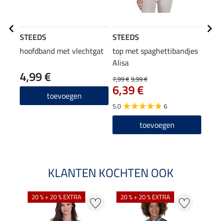
STEEDS
STEEDS
STE
hoofdband met vlechtgat
top met spaghettibandjes
Com
Alisa
4,99 €
37
7,99 €
9,99 €
6,39 €
4.0
toevoegen
5.0
6
toevoegen
KLANTEN KOCHTEN OOK
20 % + 20 % EXTRA
20 % + 20 % EXTRA
20 %