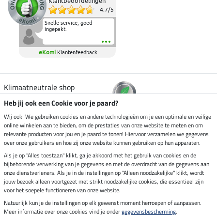
Klantbeoordelingen
4.7
/
5
Snelle service, goed
ingepakt.
eKomi
Klantenfeedback
Klimaatneutrale shop
Heb jij ook een Cookie voor je paard?
Verzending per
Wij ook! We gebruiken cookies en andere technologieën om je een optimale en veilige
online winkelen aan te bieden, om de prestaties van onze website te meten en om
relevante producten voor jou en je paard te tonen! Hiervoor verzamelen we gegevens
over onze gebruikers en hoe zij onze website kunnen gebruiken op hun apparaten.
Veilig betalen met
Als je op "Alles toestaan" klikt, ga je akkoord met het gebruik van cookies en de
bijbehorende verwerking van je gegevens en met de overdracht van de gegevens aan
onze dienstverleners. Als je in de instellingen op "Alleen noodzakelijke" klikt, wordt
jouw bezoek alleen voortgezet met strikt noodzakelijke cookies, die essentieel zijn
Impressum
voor het soepele functioneren van onze website.
Natuurlijk kun je de instellingen op elk gewenst moment herroepen of aanpassen.
Meer informatie over onze cookies vind je onder
gegevensbescherming
.