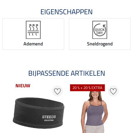
EIGENSCHAPPEN
Ademend
Sneldrogend
BIJPASSENDE ARTIKELEN
NIEUW
NI
20 % + 20 % EXTRA