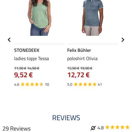
STONEDEEK
Felix Bühler
Felix
ladies topje Tessa
poloshirt Olivia
zip-fu
Fleur
11,90 €
14,90 €
15,90 €
19,90 €
9,52 €
12,72 €
15,90 
12,
4.6
10
5.0
41
4.9
REVIEWS
29 Reviews
4.8