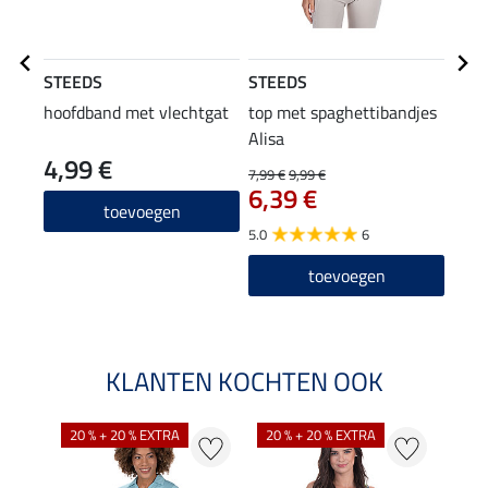
STEEDS
STEEDS
STE
hoofdband met vlechtgat
top met spaghettibandjes
Com
Alisa
4,99 €
37
7,99 €
9,99 €
6,39 €
4.0
toevoegen
5.0
6
toevoegen
KLANTEN KOCHTEN OOK
20 % + 20 % EXTRA
20 % + 20 % EXTRA
40 %