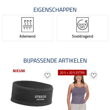
EIGENSCHAPPEN
Ademend
Sneldrogend
BIJPASSENDE ARTIKELEN
NIEUW
NI
20 % + 20 % EXTRA