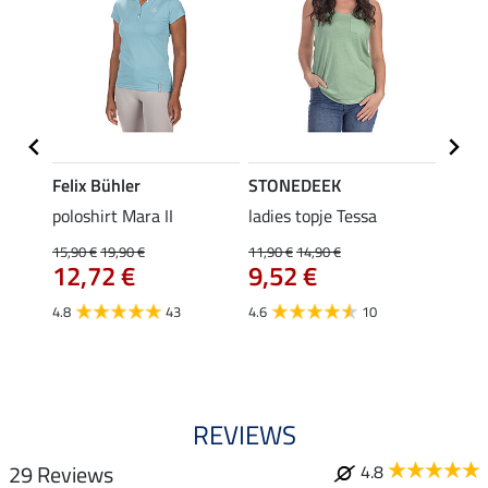
Felix Bühler
STONEDEEK
Felix
poloshirt Mara II
ladies topje Tessa
funct
wedstr
15,90 €
19,90 €
11,90 €
14,90 €
12,72 €
9,52 €
24,90 
€
van
4.8
43
4.6
10
4.4
REVIEWS
29 Reviews
4.8