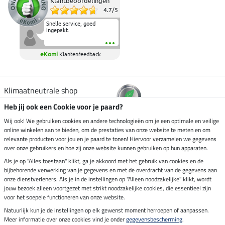
Klantbeoordelingen
4.7
/
5
Snelle service, goed
ingepakt.
eKomi
Klantenfeedback
Klimaatneutrale shop
Heb jij ook een Cookie voor je paard?
Verzending per
Wij ook! We gebruiken cookies en andere technologieën om je een optimale en veilige
online winkelen aan te bieden, om de prestaties van onze website te meten en om
relevante producten voor jou en je paard te tonen! Hiervoor verzamelen we gegevens
over onze gebruikers en hoe zij onze website kunnen gebruiken op hun apparaten.
Veilig betalen met
Als je op "Alles toestaan" klikt, ga je akkoord met het gebruik van cookies en de
bijbehorende verwerking van je gegevens en met de overdracht van de gegevens aan
onze dienstverleners. Als je in de instellingen op "Alleen noodzakelijke" klikt, wordt
jouw bezoek alleen voortgezet met strikt noodzakelijke cookies, die essentieel zijn
Impressum
voor het soepele functioneren van onze website.
Natuurlijk kun je de instellingen op elk gewenst moment herroepen of aanpassen.
Meer informatie over onze cookies vind je onder
gegevensbescherming
.