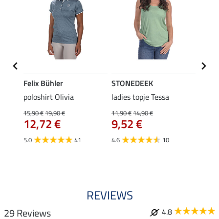
Felix Bühler
STONEDEEK
Felix
Emily
poloshirt Olivia
ladies topje Tessa
zip-fu
Fleur
15,90 €
19,90 €
11,90 €
14,90 €
12,72 €
9,52 €
15,90 
12,
5.0
41
4.6
10
4.9
REVIEWS
29 Reviews
4.8