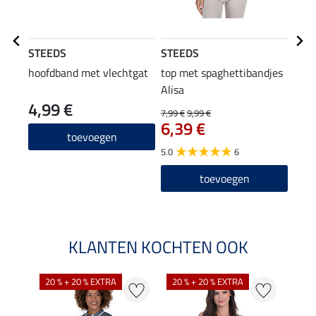
STEEDS
STEEDS
STE
hoofdband met vlechtgat
top met spaghettibandjes
Com
Alisa
4,99 €
37
7,99 €
9,99 €
6,39 €
4.0
toevoegen
5.0
6
toevoegen
KLANTEN KOCHTEN OOK
20 % + 20 % EXTRA
20 % + 20 % EXTRA
20 %