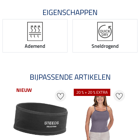
EIGENSCHAPPEN
Ademend
Sneldrogend
BIJPASSENDE ARTIKELEN
NIEUW
NI
20 % + 20 % EXTRA