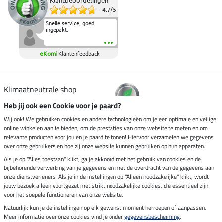
Klantbeoordelingen
4.7
/
5
Snelle service, goed
ingepakt.
eKomi
Klantenfeedback
Klimaatneutrale shop
Heb jij ook een Cookie voor je paard?
Verzending per
Wij ook! We gebruiken cookies en andere technologieën om je een optimale en veilige
online winkelen aan te bieden, om de prestaties van onze website te meten en om
relevante producten voor jou en je paard te tonen! Hiervoor verzamelen we gegevens
over onze gebruikers en hoe zij onze website kunnen gebruiken op hun apparaten.
Veilig betalen met
Als je op "Alles toestaan" klikt, ga je akkoord met het gebruik van cookies en de
bijbehorende verwerking van je gegevens en met de overdracht van de gegevens aan
onze dienstverleners. Als je in de instellingen op "Alleen noodzakelijke" klikt, wordt
jouw bezoek alleen voortgezet met strikt noodzakelijke cookies, die essentieel zijn
Impressum
voor het soepele functioneren van onze website.
Natuurlijk kun je de instellingen op elk gewenst moment herroepen of aanpassen.
Meer informatie over onze cookies vind je onder
gegevensbescherming
.